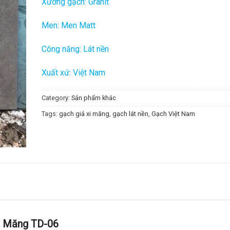
Xương gạch: Granit
Men: Men Matt
Công năng: Lát nền
Xuất xứ: Việt Nam
Category:
Sản phẩm khác
Tags:
gạch giả xi măng
,
gạch lát nền
,
Gạch Việt Nam
i Măng TD-06