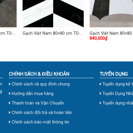
cm TD-
Gạch Việt Nam 80×80 cm TD-
Gạch Việt Nam 80×80
840,000
₫
19
31
CHÍNH SÁCH & ĐIỀU KHOẢN
TUYỂN DỤNG
n
Chính sách và quy định chung
Tuyển dụng kế 
g
Hướng dẫn mua hàng
Tuyển Dụng Nhâ
Thanh toán và Vận Chuyển
Tuyển dụng nhân
Chính sách đổi trả và hoàn tiền
Chính sách bảo mật thông tin