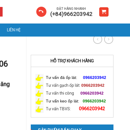
ĐẶT HÀNG NHANH
(+84)966203942
LIÊN HỆ
HỖ TRỢ KHÁCH HÀNG
06
Tư vấn đá ốp lát:
0966203942
Măng
Tư vấn gạch ốp lát:
0966203942
Tư vấn thi công
0966203942
Tư vấn keo ốp lát:
0966203942
0966203942
Tư vấn TBVS: