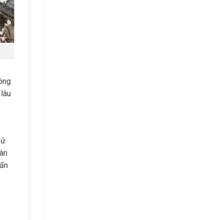
hông
 lâu
sử
oàn
bẩn