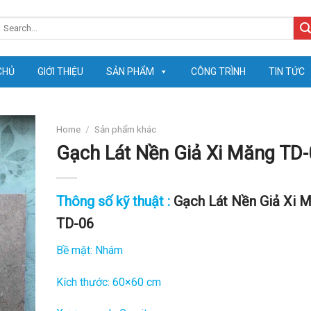
earch
or:
CHỦ
GIỚI THIỆU
SẢN PHẨM
CÔNG TRÌNH
TIN TỨC
Home
/
Sản phẩm khác
Gạch Lát Nền Giả Xi Măng TD-
Thông số kỹ thuật :
Gạch Lát Nền Giả Xi 
TD-06
Bề mặt: Nhám
Kích thước: 60×60 cm