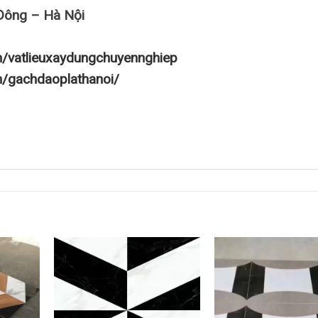
Đông – Hà Nội
m/vatlieuxaydungchuyennghiep
m/gachdaoplathanoi/