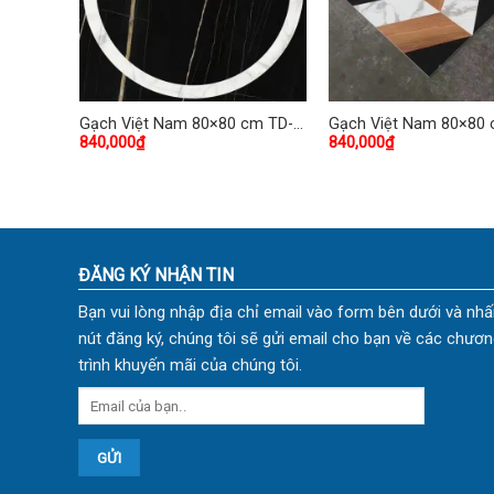
ng TD-
Gạch Việt Nam 80×80 cm TD-
Gạch Việt Nam 80×80 
840,000
₫
840,000
₫
30
29
ĐĂNG KÝ NHẬN TIN
Bạn vui lòng nhập địa chỉ email vào form bên dưới và nhấ
nút đăng ký, chúng tôi sẽ gửi email cho bạn về các chươn
trình khuyến mãi của chúng tôi.