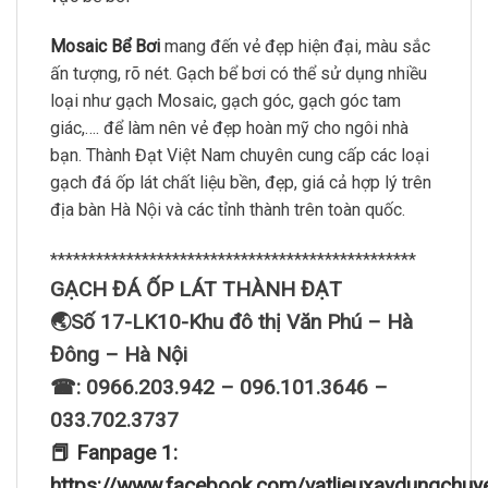
Mosaic Bể Bơi
mang đến vẻ đẹp hiện đại, màu sắc
ấn tượng, rõ nét. Gạch bể bơi có thể sử dụng nhiều
loại như gạch Mosaic, gạch góc, gạch góc tam
giác,…. để làm nên vẻ đẹp hoàn mỹ cho ngôi nhà
bạn. Thành Đạt Việt Nam chuyên cung cấp các loại
gạch đá ốp lát chất liệu bền, đẹp, giá cả hợp lý trên
địa bàn Hà Nội và các tỉnh thành trên toàn quốc.
************************************************
GẠCH ĐÁ ỐP LÁT THÀNH ĐẠT
🌏Số 17-LK10-Khu đô thị Văn Phú – Hà
Đông – Hà Nội
☎: 0966.203.942 – 096.101.3646 –
033.702.3737
📕 Fanpage 1:
https://www.facebook.com/vatlieuxaydungchuy