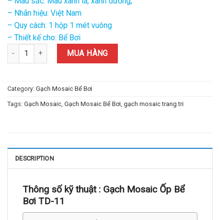
– Màu sắc: Màu xanh lá, xanh dương,
– Nhãn hiệu: Việt Nam
– Quy cách: 1 hộp 1 mét vuông
– Thiết kế cho: Bể Bơi
Gạch Mosaic Ốp Bể Bơi TD-11 quantity
MUA HÀNG
Category:
Gạch Mosaic Bể Bơi
Tags:
Gạch Mosaic
,
Gạch Mosaic Bể Bơi
,
gạch mosaic trang tri
DESCRIPTION
Thông số kỹ thuật :
Gạch Mosaic Ốp Bể
Bơi TD-11