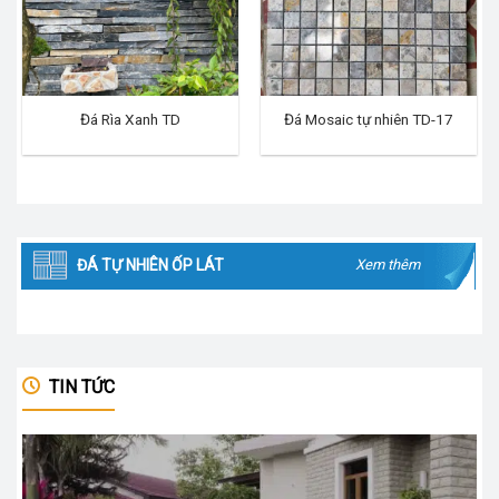
Đá Rìa Xanh TD
Đá Mosaic tự nhiên TD-17
ĐÁ TỰ NHIÊN ỐP LÁT
Xem thêm
TIN TỨC