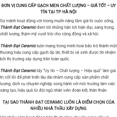
ĐƠN VỊ CUNG CẤP GẠCH MEN CHẤT LƯỢNG – GIÁ TỐT – UY
TÍN TẠI TP HÀ NỘI
Sứ mệnh hoạt động với mong muốn nâng tầm giá trị cuộc sống,
Thành Đạt Ceramic
đem tới những tiện ích hiện đại, sang trọng,
chất lượng, thậm mỹ vượt trội cho cộng đồng và xã hội.
Thành Đạt Ceramic
luôn mang trong mình hoài bão trở thành một
thương hiệu cung cấp gạch ốp lát, thiết bị vệ sinh được tín nhiệm
bởi thị trường xây dựng trên toàn quốc.
Thành Đạt Ceramic
lấy “Uy tín – Chất lượng – Hiệu quả” làm giá
trị cốt lõi để phát triển lâu dài nhằm cung cấp sản phẩm chất
lượng, dịch vụ chuyên nghiệp song hành với môi trường làm việc
sáng tạo, hiệu quả từ đội ngũ nhân viên đoàn kết, thân thiện.
TẠI SAO THÀNH ĐẠT CERAMIC LUÔN LÀ ĐIỂM CHỌN CỦA
NHIỀU NHÀ THẦU XÂY DỰNG.