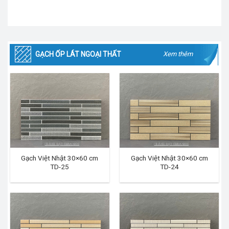
GẠCH ỐP LÁT NGOẠI THẤT
Xem thêm
Gạch Việt Nhật 30×60 cm
Gạch Việt Nhật 30×60 cm
TD-25
TD-24