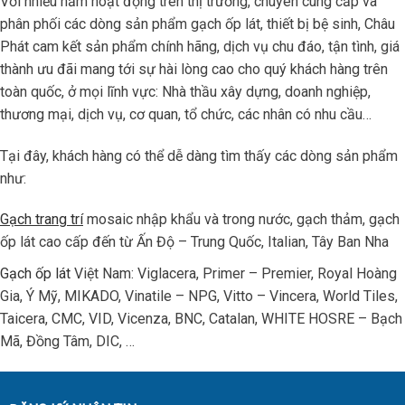
Với nhiều năm hoạt động trên thị trường, chuyên cung cấp và
phân phối các dòng sản phẩm gạch ốp lát, thiết bị bệ sinh, Châu
Phát cam kết sản phẩm chính hãng, dịch vụ chu đáo, tận tình, giá
thành ưu đãi mang tới sự hài lòng cao cho quý khách hàng trên
toàn quốc, ở mọi lĩnh vực: Nhà thầu xây dựng, doanh nghiệp,
thương mại, dịch vụ, cơ quan, tổ chức, các nhân có nhu cầu…
Tại đây, khách hàng có thể dễ dàng tìm thấy các dòng sản phẩm
như:
Gạch trang trí
mosaic nhập khẩu và trong nước, gạch thảm, gạch
ốp lát cao cấp đến từ Ấn Độ – Trung Quốc, Italian, Tây Ban Nha
Gạch ốp lát
Việt Nam: Viglacera, Primer – Premier, Royal Hoàng
Gia, Ý Mỹ, MIKADO, Vinatile – NPG, Vitto – Vincera, World Tiles,
Taicera, CMC, VID, Vicenza, BNC, Catalan, WHITE HOSRE – Bạch
Mã, Đồng Tâm, DIC, …