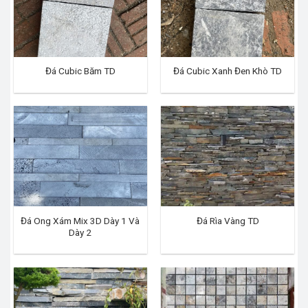
Đá Cubic Băm TD
Đá Cubic Xanh Đen Khò TD
Đá Ong Xám Mix 3D Dày 1 Và
Đá Rìa Vàng TD
Dày 2