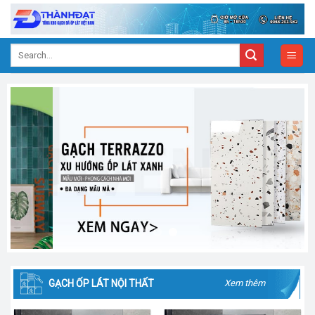
Skip
to
content
Search
for:
GẠCH ỐP LÁT NỘI THẤT
Xem thêm