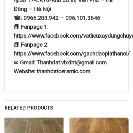
🌏Số 17-LK10-Khu đô thị Văn Phú – Hà
Đông – Hà Nội
☎: 0966.203.942 – 096.101.3646
📕 Fanpage 1:
https://www.facebook.com/vatlieuxaydungchuy
📕 Fanpage 2:
https://www.facebook.com/gachdaoplathanoi/
✉ Gmail: Thanhdat.vlxdht@gmail.com
Website: thanhdatceramic.com
RELATED PRODUCTS