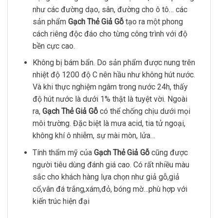
như các đường dạo, sân, đường cho ô tô… các
sản phẩm
Gạch Thẻ Giả Gỗ
tạo ra một phong
cách riêng độc đáo cho từng công trình với độ
bền cực cao.
Không bị bám bẩn. Do sản phẩm được nung trên
nhiệt độ 1200 độ C nên hầu như không hút nước.
Và khi thực nghiệm ngâm trong nước 24h, thấy
độ hút nước là dưới 1% thật là tuyệt vời. Ngoài
ra,
Gạch Thẻ Giả Gỗ
có thể chống chịu dưới mọi
môi trường. Đặc biệt là mưa acid, tia tử ngoại,
không khí ô nhiễm, sự mài mòn, lửa…
Tính thẩm mỹ của
Gạch Thẻ Giả Gỗ
cũng được
người tiêu dùng đánh giá cao. Có rất nhiều màu
sắc cho khách hàng lựa chọn như giả gỗ,giả
cổ,vân đá trắng,xám,đỏ, bóng mờ…phù hợp với
kiến trúc hiện đại