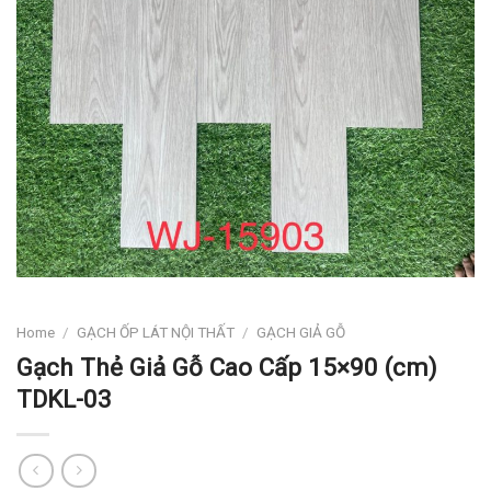
Home
/
GẠCH ỐP LÁT NỘI THẤT
/
GẠCH GIẢ GỖ
Gạch Thẻ Giả Gỗ Cao Cấp 15×90 (cm)
TDKL-03