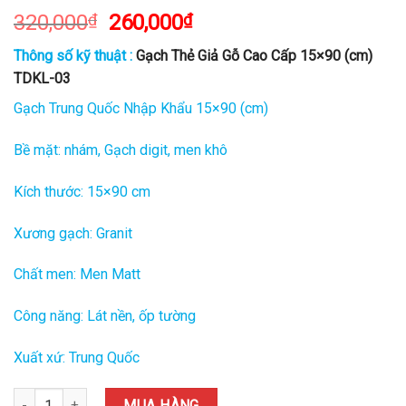
320,000
₫
260,000
₫
Thông số kỹ thuật :
Gạch Thẻ Giả Gỗ Cao Cấp 15×90 (cm)
TDKL-03
Gạch Trung Quốc Nhập Khẩu 15×90 (cm)
Bề mặt: nhám, Gạch digit, men khô
Kích thước: 15×90 cm
Xương gạch: Granit
Chất men: Men Matt
Công năng: Lát nền, ốp tường
Xuất xứ: Trung Quốc
Gạch Thẻ Giả Gỗ Cao Cấp 15x90 (cm) TDKL-03 quantity
MUA HÀNG