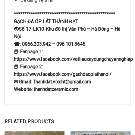
Dễ dàng vệ sinh
************************************************
GẠCH ĐÁ ỐP LÁT THÀNH ĐẠT
🌏Số 17-LK10-Khu đô thị Văn Phú – Hà Đông – Hà
Nội
☎: 0966.203.942 – 096.101.3646
📕 Fanpage 1:
https://www.facebook.com/vatlieuxaydungchuyennghiep
📕 Fanpage 2:
https://www.facebook.com/gachdaoplathanoi/
✉ Gmail: Thanhdat.vlxdht@gmail.com
Website: thanhdatceramic.com
RELATED PRODUCTS