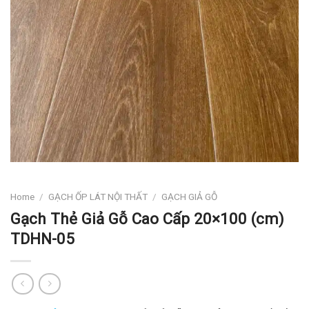
Home
/
GẠCH ỐP LÁT NỘI THẤT
/
GẠCH GIẢ GỖ
Gạch Thẻ Giả Gỗ Cao Cấp 20×100 (cm)
TDHN-05