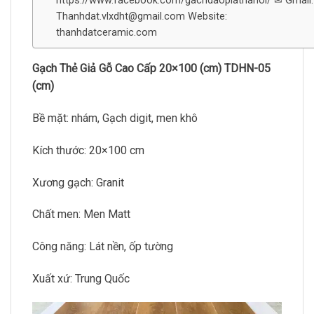
https://www.facebook.com/gachdaoplathanoi/ ✉ Gmail:
Thanhdat.vlxdht@gmail.com Website:
thanhdatceramic.com
Gạch Thẻ Giả Gỗ Cao Cấp 20×100 (cm) TDHN-05
(cm)
Bề mặt: nhám, Gạch digit, men khô
Kích thước: 20×100 cm
Xương gạch: Granit
Chất men: Men Matt
Công năng: Lát nền, ốp tường
Xuất xứ: Trung Quốc