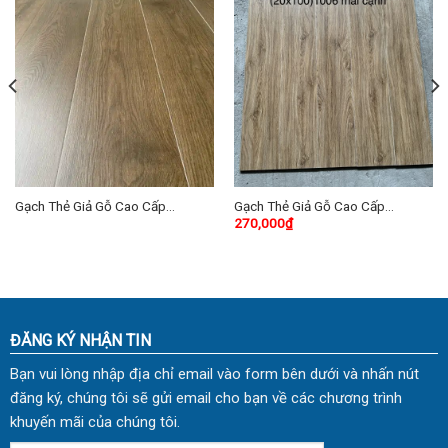
Gạch Thẻ Giả Gỗ Cao Cấp
Gạch Thẻ Giả Gỗ Cao Cấp
270,000
₫
20×100 (cm) TDHN-01
20×100 (cm) TDH-06
ĐĂNG KÝ NHẬN TIN
Bạn vui lòng nhập địa chỉ email vào form bên dưới và nhấn nút
đăng ký, chúng tôi sẽ gửi email cho bạn về các chương trình
khuyến mãi của chúng tôi.