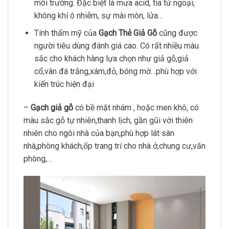
môi trường. Đặc biệt là mưa acid, tia tử ngoại,
không khí ô nhiễm, sự mài mòn, lửa…
Tính thẩm mỹ của
Gạch Thẻ Giả Gỗ
cũng được
người tiêu dùng đánh giá cao. Có rất nhiều màu
sắc cho khách hàng lựa chọn như giả gỗ,giả
cổ,vân đá trắng,xám,đỏ, bóng mờ…phù hợp với
kiến trúc hiện đại
–
Gạch giả gỗ
có bề mặt nhám , hoặc men khô, có
màu sắc gỗ tự nhiên,thanh lịch, gần gũi với thiên
nhiên cho ngôi nhà của bạn,phù hợp lát sàn
nhà,phòng khách,ốp trang trí cho nhà ở,chung cư,văn
phòng,…