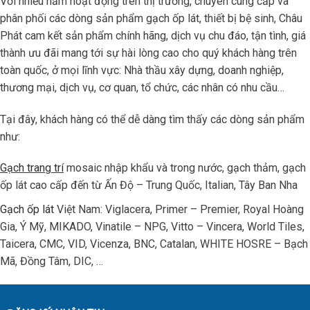
Với nhiều năm hoạt động trên thị trường, chuyên cung cấp và
phân phối các dòng sản phẩm gạch ốp lát, thiết bị bệ sinh, Châu
Phát cam kết sản phẩm chính hãng, dịch vụ chu đáo, tận tình, giá
thành ưu đãi mang tới sự hài lòng cao cho quý khách hàng trên
toàn quốc, ở mọi lĩnh vực: Nhà thầu xây dựng, doanh nghiệp,
thương mại, dịch vụ, cơ quan, tổ chức, các nhân có nhu cầu…
Tại đây, khách hàng có thể dễ dàng tìm thấy các dòng sản phẩm
như:
Gạch trang trí
mosaic nhập khẩu và trong nước, gạch thảm, gạch
ốp lát cao cấp đến từ Ấn Độ – Trung Quốc, Italian, Tây Ban Nha
Gạch ốp lát
Việt Nam: Viglacera, Primer – Premier, Royal Hoàng
Gia, Ý Mỹ, MIKADO, Vinatile – NPG, Vitto – Vincera, World Tiles,
Taicera, CMC, VID, Vicenza, BNC, Catalan, WHITE HOSRE – Bạch
Mã, Đồng Tâm, DIC, …