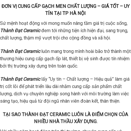
ĐƠN VỊ CUNG CẤP GẠCH MEN CHẤT LƯỢNG – GIÁ TỐT – UY
TÍN TẠI TP HÀ NỘI
Sứ mệnh hoạt động với mong muốn nâng tầm giá trị cuộc sống,
Thành Đạt Ceramic
đem tới những tiện ích hiện đại, sang trọng,
chất lượng, thậm mỹ vượt trội cho cộng đồng và xã hội.
Thành Đạt Ceramic
luôn mang trong mình hoài bão trở thành một
thương hiệu cung cấp gạch ốp lát, thiết bị vệ sinh được tín nhiệm
bởi thị trường xây dựng trên toàn quốc.
Thành Đạt Ceramic
lấy “Uy tín – Chất lượng – Hiệu quả” làm giá
trị cốt lõi để phát triển lâu dài nhằm cung cấp sản phẩm chất
lượng, dịch vụ chuyên nghiệp song hành với môi trường làm việc
sáng tạo, hiệu quả từ đội ngũ nhân viên đoàn kết, thân thiện.
TẠI SAO THÀNH ĐẠT CERAMIC LUÔN LÀ ĐIỂM CHỌN CỦA
NHIỀU NHÀ THẦU XÂY DỰNG.