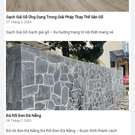
Gạch Giả Gỗ Ứng Dụng Trong Giải Pháp Thay Thế Sàn Gỗ
27 Tháng 6, 2024
Gạch Giả Gỗ Gạch giả gỗ – Xu hướng trang trí nội thất mang vẻ
Đá Rối Đen Đà Nẵng
28 Tháng 7, 2023
Đá rối đen Đà Nẵng Đá Rối Đen Đà Nẵng – Được hình thành cách