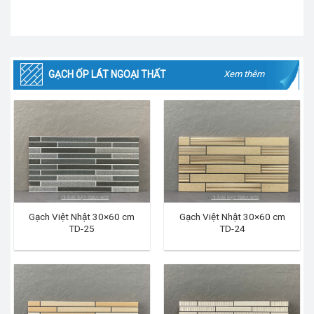
GẠCH ỐP LÁT NGOẠI THẤT
Xem thêm
Gạch Việt Nhật 30×60 cm
Gạch Việt Nhật 30×60 cm
TD-25
TD-24