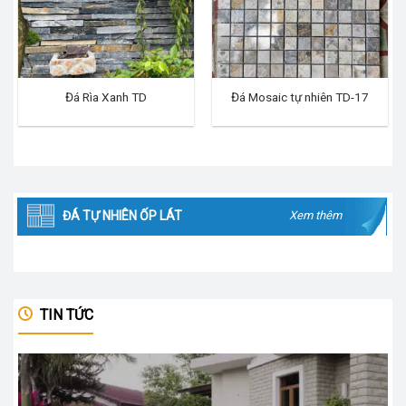
Đá Rìa Xanh TD
Đá Mosaic tự nhiên TD-17
ĐÁ TỰ NHIÊN ỐP LÁT
Xem thêm
TIN TỨC