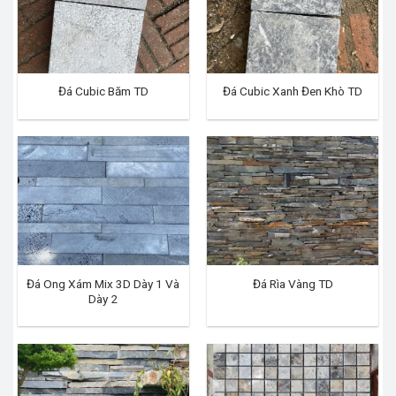
Đá Cubic Băm TD
Đá Cubic Xanh Đen Khò TD
Đá Ong Xám Mix 3D Dày 1 Và
Đá Rìa Vàng TD
Dày 2