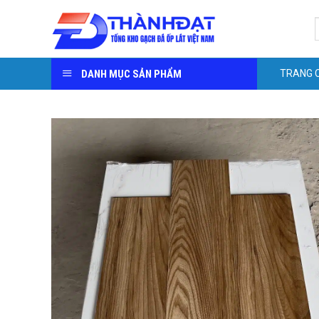
Skip
S
to
f
content
DANH MỤC SẢN PHẨM
TRANG 