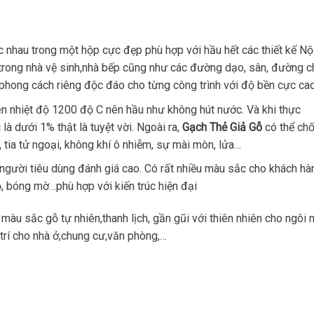
ác nhau trong một hộp cực đẹp phù hợp với hầu hết các thiết kế Nộ
í trong nhà vệ sinh,nhà bếp cũng như các đường dạo, sân, đường c
 phong cách riêng độc đáo cho từng công trình với độ bền cực cao
 nhiệt độ 1200 độ C nên hầu như không hút nước. Và khi thực
à dưới 1% thật là tuyệt vời. Ngoài ra,
Gạch Thẻ Giả Gỗ
có thể ch
 tia tử ngoại, không khí ô nhiễm, sự mài mòn, lửa…
gười tiêu dùng đánh giá cao. Có rất nhiều màu sắc cho khách hà
, bóng mờ…phù hợp với kiến trúc hiện đại
àu sắc gỗ tự nhiên,thanh lịch, gần gũi với thiên nhiên cho ngôi 
trí cho nhà ở,chung cư,văn phòng,…