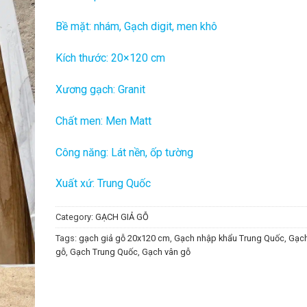
Bề mặt: nhám, Gạch digit, men khô
Kích thước: 20×120 cm
Xương gạch: Granit
Chất men: Men Matt
Công năng: Lát nền, ốp tường
Xuất xứ: Trung Quốc
Category:
GẠCH GIẢ GỖ
Tags:
gạch giả gỗ 20x120 cm
,
Gạch nhập khẩu Trung Quốc
,
Gạch
gỗ
,
Gạch Trung Quốc
,
Gạch vân gỗ