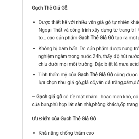
Gạch Thẻ Giả Gỗ:
Được thiết kế với nhiều vân giả gỗ tự nhiên kh
Ngoại Thất và công trình xây dựng từ trang tr
tô… các sản phẩm
Gạch Thẻ Giả Gỗ
tạo ra một
Không bị bám bẩn. Do sản phẩm được nung trên
nghiệm ngâm trong nước 24h, thấy độ hút nước l
chịu dưới mọi môi trường. Đặc biệt là mưa acid,
Tính thẩm mỹ của
Gạch Thẻ Giả Gỗ
cũng được n
lựa chọn như giả gỗ,giả cổ,vân đá trắng,xám,đỏ
–
Gạch giả gỗ
có bề mặt nhám , hoặc men khô, có m
của bạn,phù hợp lát sàn nhà,phòng khách,ốp trang 
Ưu Điểm của Gạch Thẻ Giả Gỗ
Khả năng chống thấm cao