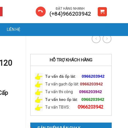
ĐẶT HÀNG NHANH
(+84)966203942
LIÊN HỆ
HỖ TRỢ KHÁCH HÀNG
×120
Tư vấn đá ốp lát:
0966203942
Tư vấn gạch ốp lát:
0966203942
Cấp
Tư vấn thi công
0966203942
Tư vấn keo ốp lát:
0966203942
0966203942
Tư vấn TBVS: