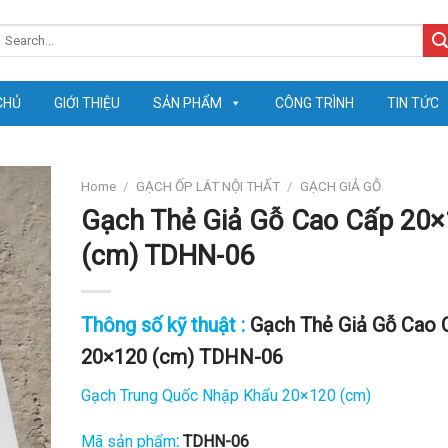
earch
or:
CHỦ
GIỚI THIỆU
SẢN PHẨM
CÔNG TRÌNH
TIN TỨC
Home
/
GẠCH ỐP LÁT NỘI THẤT
/
GẠCH GIẢ GỖ
Gạch Thẻ Giả Gỗ Cao Cấp 20
(cm) TDHN-06
Thông số kỹ thuật :
Gạch Thẻ Giả Gỗ Cao 
20×120 (cm) TDHN-06
Gạch Trung Quốc Nhập Khẩu 20×120 (cm)
Mã sản phẩm
:
TDHN-06