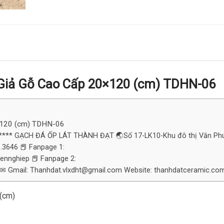
 Giả Gỗ Cao Cấp 20×120 (cm) TDHN-06
0×120 (cm) TDHN-06
****** GẠCH ĐÁ ỐP LÁT THÀNH ĐẠT 🌏Số 17-LK10-Khu đô thị Văn Ph
.3646 📕 Fanpage 1:
ennghiep 📕 Fanpage 2:
✉ Gmail: Thanhdat.vlxdht@gmail.com Website: thanhdatceramic.co
(cm)