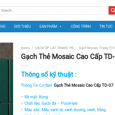
earch
or:
CHỦ
GIỚI THIỆU
SẢN PHẨM
CÔNG TRÌNH
TIN TỨC
Home
/
GẠCH ỐP LÁT TRANG TRÍ
/
Gạch Mosaic Trang Trí
Gạch Thẻ Mosaic Cao Cấp TD
Thông số kỹ thuật :
Thông Tin Cơ Bản:
Gạch Thẻ Mosaic Cao Cấp TD-07
– Bề mặt: Bóng
– Chất liệu: Gạch đá – Pocerlain
– Màu sắc: Màu xanh lá, xanh dương, xanh, hồng