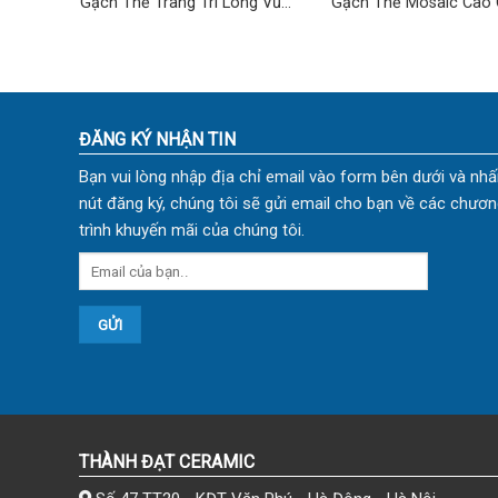
g Vũ
Gạch Thẻ Trang Trí Lông Vũ
Gạch Thẻ Mosaic Cao 
TD-03
12
ĐĂNG KÝ NHẬN TIN
Bạn vui lòng nhập địa chỉ email vào form bên dưới và nhấ
nút đăng ký, chúng tôi sẽ gửi email cho bạn về các chươn
trình khuyến mãi của chúng tôi.
THÀNH ĐẠT CERAMIC