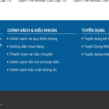
Cấp TD-
Gạch Thẻ Mosaic Cao Cấp TD-
Gạch Thẻ Mosaic Cao
02
14
CHÍNH SÁCH & ĐIỀU KHOẢN
TUYỂN DỤNG
n
Chính sách và quy định chung
Tuyển dụng kế 
g
Hướng dẫn mua hàng
Tuyển Dụng Nhâ
Thanh toán và Vận Chuyển
Tuyển dụng nhân
Chính sách đổi trả và hoàn tiền
Chính sách bảo mật thông tin