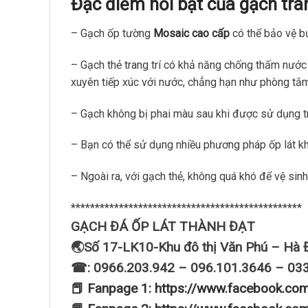
Đặc điểm nổi bật của gạch tran
– Gạch ốp tường
Mosaic cao cấp
có thể bảo vệ b
– Gạch thẻ trang trí có khả năng chống thấm nước 
xuyên tiếp xúc với nước, chẳng hạn như phòng tắm
– Gạch không bị phai màu sau khi được sử dụng tr
– Bạn có thể sử dụng nhiều phương pháp ốp lát k
– Ngoài ra, với gạch thẻ, không quá khó để vệ sinh
************************************************
GẠCH ĐÁ ỐP LÁT THÀNH ĐẠT
🌏Số 17-LK10-Khu đô thị Văn Phú – Hà 
☎: 0966.203.942 – 096.101.3646 – 03
📕 Fanpage 1: https://www.facebook.co