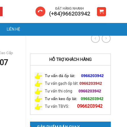
ĐẶT HÀNG NHANH
(+84)966203942
LIÊN HỆ
 Cao Cấp
HỖ TRỢ KHÁCH HÀNG
-07
Tư vấn đá ốp lát:
0966203942
Tư vấn gạch ốp lát:
0966203942
Tư vấn thi công
0966203942
Tư vấn keo ốp lát:
0966203942
0966203942
Tư vấn TBVS: