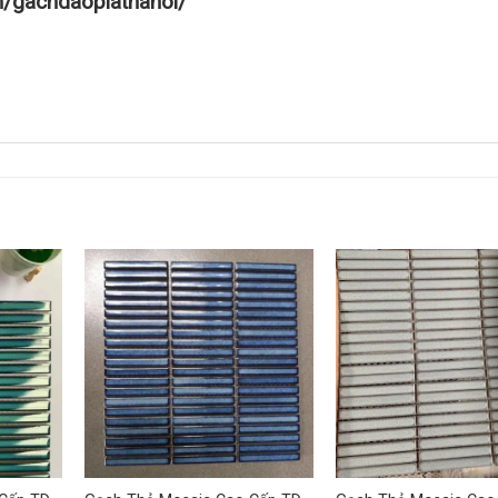
m/gachdaoplathanoi/