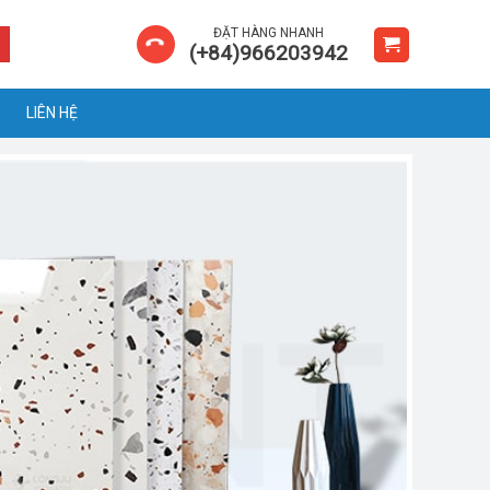
ĐẶT HÀNG NHANH
(+84)966203942
LIÊN HỆ