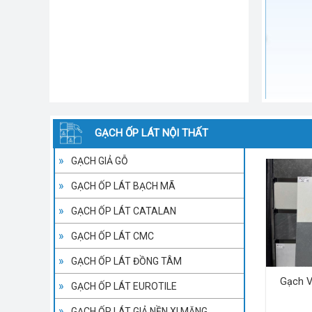
GẠCH ỐP LÁT NỘI THẤT
GẠCH GIẢ GỖ
GẠCH ỐP LÁT BẠCH MÃ
GẠCH ỐP LÁT CATALAN
GẠCH ỐP LÁT CMC
GẠCH ỐP LÁT ĐỒNG TÂM
Gạch V
GẠCH ỐP LÁT EUROTILE
GẠCH ỐP LÁT GIẢ NỀN XI MĂNG