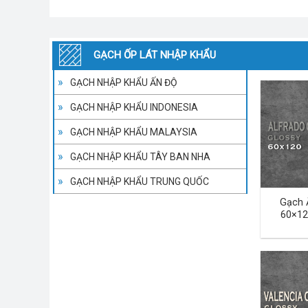
GẠCH ỐP LÁT NHẬP KHẨU
GẠCH NHẬP KHẨU ẤN ĐỘ
GẠCH NHẬP KHẨU INDONESIA
GẠCH NHẬP KHẨU MALAYSIA
GẠCH NHẬP KHẨU TÂY BAN NHA
GẠCH NHẬP KHẨU TRUNG QUỐC
Gạch 
60×12