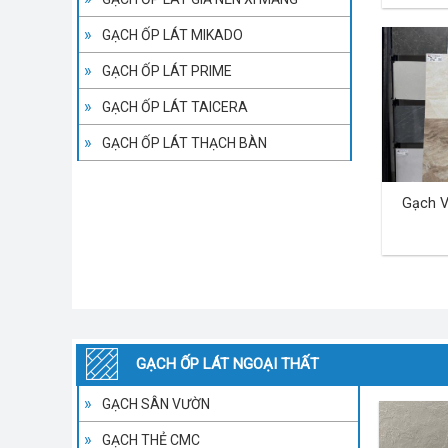
GẠCH ỐP LÁT MIKADO
GẠCH ỐP LÁT PRIME
GẠCH ỐP LÁT TAICERA
GẠCH ỐP LÁT THẠCH BÀN
Gạch V
GẠCH ỐP LÁT NGOẠI THẤT
GẠCH SÂN VƯỜN
GẠCH THẺ CMC