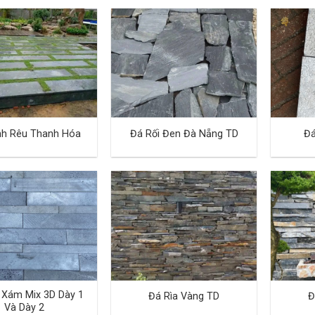
nh Rêu Thanh Hóa
Đá Rối Đen Đà Nẵng TD
Đá
 Xám Mix 3D Dày 1
Đá Rìa Vàng TD
Đ
Và Dày 2