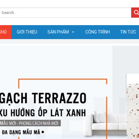
earch
or:
CHỦ
GIỚI THIỆU
SẢN PHẨM
CÔNG TRÌNH
TIN TỨC