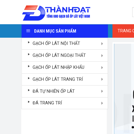
Skip
S
to
f
content
DANH MỤC SẢN PHẨM
TRANG 
GẠCH ỐP LÁT NỘI THẤT
GẠCH ỐP LÁT NGOẠI THẤT
GẠCH ỐP LÁT NHẬP KHẨU
GẠCH ỐP LÁT TRANG TRÍ
ĐÁ TỰ NHIÊN ỐP LÁT
ĐÁ TRANG TRÍ