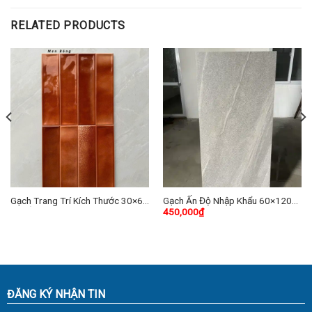
RELATED PRODUCTS
Gạch Trang Trí Kích Thước 30×60
Gạch Ấn Độ Nhập Khẩu 60×120
450,000
₫
cm Ấn Độ TD-11
(cm) TDSCK-07
ĐĂNG KÝ NHẬN TIN