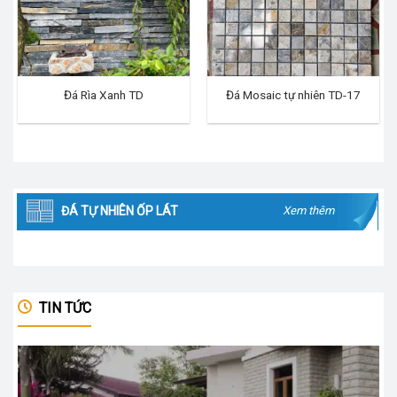
Đá Rìa Xanh TD
Đá Mosaic tự nhiên TD-17
ĐÁ TỰ NHIÊN ỐP LÁT
Xem thêm
TIN TỨC