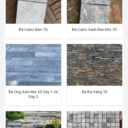
Đá Cubic Băm TD
Đá Cubic Xanh Đen Khò TD
Đá Ong Xám Mix 3D Dày 1 Và
Đá Rìa Vàng TD
Dày 2