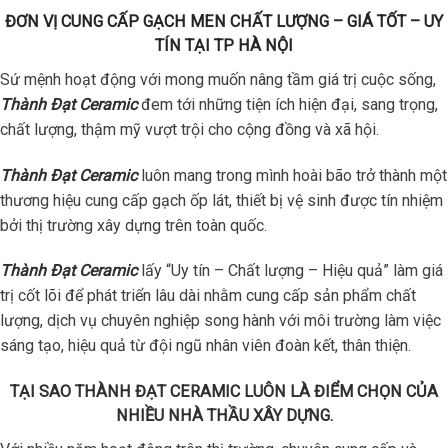
ĐƠN VỊ CUNG CẤP GẠCH MEN CHẤT LƯỢNG – GIÁ TỐT – UY
TÍN TẠI TP HÀ NỘI
Sứ mệnh hoạt động với mong muốn nâng tầm giá trị cuộc sống,
Thành Đạt Ceramic
đem tới những tiện ích hiện đại, sang trọng,
chất lượng, thậm mỹ vượt trội cho cộng đồng và xã hội.
Thành Đạt Ceramic
luôn mang trong mình hoài bão trở thành một
thương hiệu cung cấp gạch ốp lát, thiết bị vệ sinh được tín nhiệm
bởi thị trường xây dựng trên toàn quốc.
Thành Đạt Ceramic
lấy “Uy tín – Chất lượng – Hiệu quả” làm giá
trị cốt lõi để phát triển lâu dài nhằm cung cấp sản phẩm chất
lượng, dịch vụ chuyên nghiệp song hành với môi trường làm việc
sáng tạo, hiệu quả từ đội ngũ nhân viên đoàn kết, thân thiện.
TẠI SAO THÀNH ĐẠT CERAMIC LUÔN LÀ ĐIỂM CHỌN CỦA
NHIỀU NHÀ THẦU XÂY DỰNG.