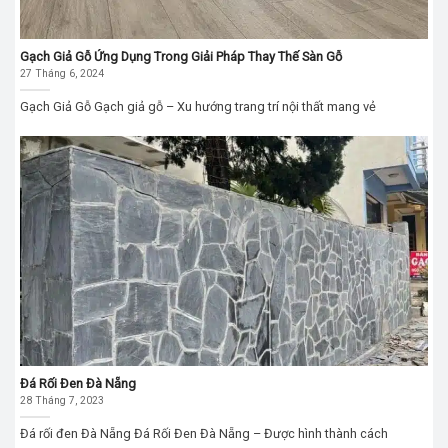
Gạch Giả Gỗ Ứng Dụng Trong Giải Pháp Thay Thế Sàn Gỗ
27 Tháng 6, 2024
Gạch Giả Gỗ Gạch giả gỗ – Xu hướng trang trí nội thất mang vẻ
Đá Rối Đen Đà Nẵng
28 Tháng 7, 2023
Đá rối đen Đà Nẵng Đá Rối Đen Đà Nẵng – Được hình thành cách