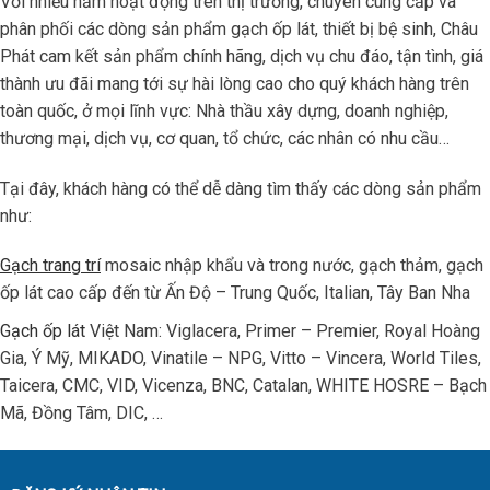
Với nhiều năm hoạt động trên thị trường, chuyên cung cấp và
phân phối các dòng sản phẩm gạch ốp lát, thiết bị bệ sinh, Châu
Phát cam kết sản phẩm chính hãng, dịch vụ chu đáo, tận tình, giá
thành ưu đãi mang tới sự hài lòng cao cho quý khách hàng trên
toàn quốc, ở mọi lĩnh vực: Nhà thầu xây dựng, doanh nghiệp,
thương mại, dịch vụ, cơ quan, tổ chức, các nhân có nhu cầu…
Tại đây, khách hàng có thể dễ dàng tìm thấy các dòng sản phẩm
như:
Gạch trang trí
mosaic nhập khẩu và trong nước, gạch thảm, gạch
ốp lát cao cấp đến từ Ấn Độ – Trung Quốc, Italian, Tây Ban Nha
Gạch ốp lát
Việt Nam: Viglacera, Primer – Premier, Royal Hoàng
Gia, Ý Mỹ, MIKADO, Vinatile – NPG, Vitto – Vincera, World Tiles,
Taicera, CMC, VID, Vicenza, BNC, Catalan, WHITE HOSRE – Bạch
Mã, Đồng Tâm, DIC, …