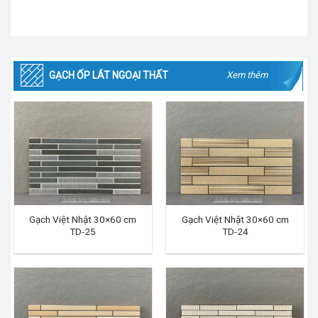
GẠCH ỐP LÁT NGOẠI THẤT
Xem thêm
Gạch Việt Nhật 30×60 cm
Gạch Việt Nhật 30×60 cm
TD-25
TD-24