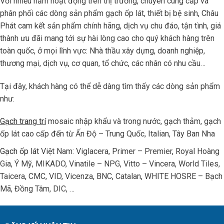
Với nhiều năm hoạt động trên thị trường, chuyên cung cấp và
phân phối các dòng sản phẩm gạch ốp lát, thiết bị bệ sinh, Châu
Phát cam kết sản phẩm chính hãng, dịch vụ chu đáo, tận tình, giá
thành ưu đãi mang tới sự hài lòng cao cho quý khách hàng trên
toàn quốc, ở mọi lĩnh vực: Nhà thầu xây dựng, doanh nghiệp,
thương mại, dịch vụ, cơ quan, tổ chức, các nhân có nhu cầu…
Tại đây, khách hàng có thể dễ dàng tìm thấy các dòng sản phẩm
như:
Gạch trang trí
mosaic nhập khẩu và trong nước, gạch thảm, gạch
ốp lát cao cấp đến từ Ấn Độ – Trung Quốc, Italian, Tây Ban Nha
Gạch ốp lát
Việt Nam: Viglacera, Primer – Premier, Royal Hoàng
Gia, Ý Mỹ, MIKADO, Vinatile – NPG, Vitto – Vincera, World Tiles,
Taicera, CMC, VID, Vicenza, BNC, Catalan, WHITE HOSRE – Bạch
Mã, Đồng Tâm, DIC, …