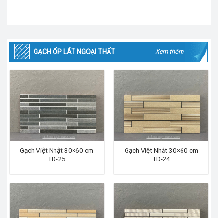
GẠCH ỐP LÁT NGOẠI THẤT
Xem thêm
Gạch Việt Nhật 30×60 cm
Gạch Việt Nhật 30×60 cm
TD-25
TD-24