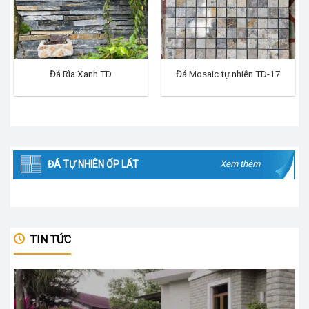
Đá Rìa Xanh TD
Đá Mosaic tự nhiên TD-17
ĐÁ TỰ NHIÊN ỐP LÁT
Xem thêm
TIN TỨC