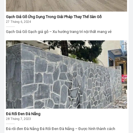
Gạch Giả Gỗ Ứng Dụng Trong Giải Pháp Thay Thế Sàn Gỗ
27 Tháng 6, 2024
Gạch Giả Gỗ Gạch giả gỗ – Xu hướng trang trí nội thất mang vẻ
Đá Rối Đen Đà Nẵng
28 Tháng 7, 2023
Đá rối đen Đà Nẵng Đá Rối Đen Đà Nẵng – Được hình thành cách