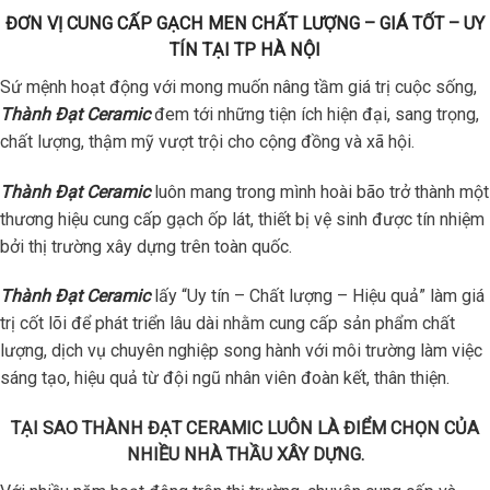
ĐƠN VỊ CUNG CẤP GẠCH MEN CHẤT LƯỢNG – GIÁ TỐT – UY
TÍN TẠI TP HÀ NỘI
Sứ mệnh hoạt động với mong muốn nâng tầm giá trị cuộc sống,
Thành Đạt Ceramic
đem tới những tiện ích hiện đại, sang trọng,
chất lượng, thậm mỹ vượt trội cho cộng đồng và xã hội.
Thành Đạt Ceramic
luôn mang trong mình hoài bão trở thành một
thương hiệu cung cấp gạch ốp lát, thiết bị vệ sinh được tín nhiệm
bởi thị trường xây dựng trên toàn quốc.
Thành Đạt Ceramic
lấy “Uy tín – Chất lượng – Hiệu quả” làm giá
trị cốt lõi để phát triển lâu dài nhằm cung cấp sản phẩm chất
lượng, dịch vụ chuyên nghiệp song hành với môi trường làm việc
sáng tạo, hiệu quả từ đội ngũ nhân viên đoàn kết, thân thiện.
TẠI SAO THÀNH ĐẠT CERAMIC LUÔN LÀ ĐIỂM CHỌN CỦA
NHIỀU NHÀ THẦU XÂY DỰNG.