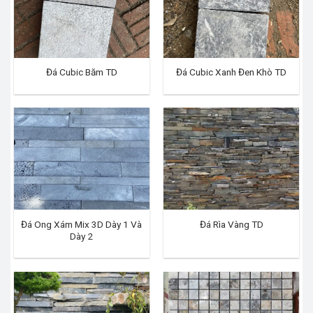
Đá Cubic Băm TD
Đá Cubic Xanh Đen Khò TD
Đá Ong Xám Mix 3D Dày 1 Và
Đá Rìa Vàng TD
Dày 2