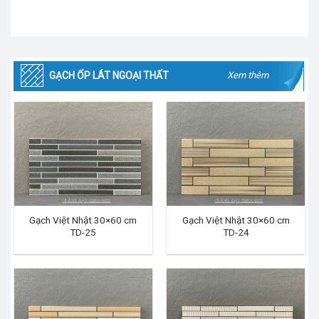
GẠCH ỐP LÁT NGOẠI THẤT
Xem thêm
Gạch Việt Nhật 30×60 cm
Gạch Việt Nhật 30×60 cm
TD-25
TD-24