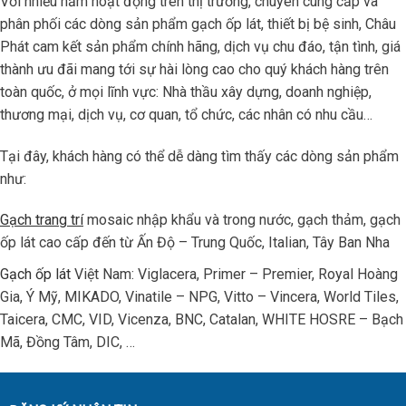
Với nhiều năm hoạt động trên thị trường, chuyên cung cấp và
phân phối các dòng sản phẩm gạch ốp lát, thiết bị bệ sinh, Châu
Phát cam kết sản phẩm chính hãng, dịch vụ chu đáo, tận tình, giá
thành ưu đãi mang tới sự hài lòng cao cho quý khách hàng trên
toàn quốc, ở mọi lĩnh vực: Nhà thầu xây dựng, doanh nghiệp,
thương mại, dịch vụ, cơ quan, tổ chức, các nhân có nhu cầu…
Tại đây, khách hàng có thể dễ dàng tìm thấy các dòng sản phẩm
như:
Gạch trang trí
mosaic nhập khẩu và trong nước, gạch thảm, gạch
ốp lát cao cấp đến từ Ấn Độ – Trung Quốc, Italian, Tây Ban Nha
Gạch ốp lát
Việt Nam: Viglacera, Primer – Premier, Royal Hoàng
Gia, Ý Mỹ, MIKADO, Vinatile – NPG, Vitto – Vincera, World Tiles,
Taicera, CMC, VID, Vicenza, BNC, Catalan, WHITE HOSRE – Bạch
Mã, Đồng Tâm, DIC, …