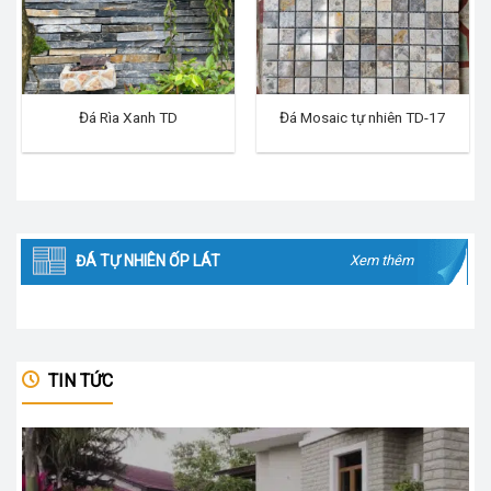
Đá Rìa Xanh TD
Đá Mosaic tự nhiên TD-17
ĐÁ TỰ NHIÊN ỐP LÁT
Xem thêm
TIN TỨC