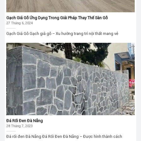
Gạch Giả Gỗ Ứng Dụng Trong Giải Pháp Thay Thế Sàn Gỗ
27 Tháng 6, 2024
Gạch Giả Gỗ Gạch giả gỗ – Xu hướng trang trí nội thất mang vẻ
Đá Rối Đen Đà Nẵng
28 Tháng 7, 2023
Đá rối đen Đà Nẵng Đá Rối Đen Đà Nẵng – Được hình thành cách