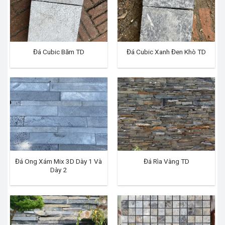
Đá Cubic Băm TD
Đá Cubic Xanh Đen Khò TD
Đá Ong Xám Mix 3D Dày 1 Và
Đá Rìa Vàng TD
Dày 2