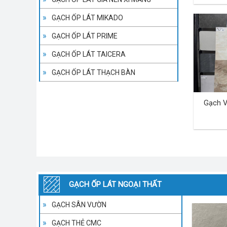
GẠCH ỐP LÁT MIKADO
GẠCH ỐP LÁT PRIME
GẠCH ỐP LÁT TAICERA
GẠCH ỐP LÁT THẠCH BÀN
Gạch V
GẠCH ỐP LÁT NGOẠI THẤT
GẠCH SÂN VƯỜN
GẠCH THẺ CMC