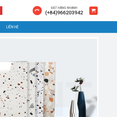
ĐẶT HÀNG NHANH
(+84)966203942
LIÊN HỆ