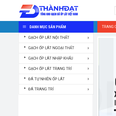
Skip
S
to
f
content
DANH MỤC SẢN PHẨM
TRANG 
GẠCH ỐP LÁT NỘI THẤT
GẠCH ỐP LÁT NGOẠI THẤT
GẠCH ỐP LÁT NHẬP KHẨU
GẠCH ỐP LÁT TRANG TRÍ
ĐÁ TỰ NHIÊN ỐP LÁT
ĐÁ TRANG TRÍ