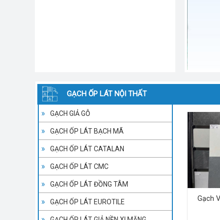
GẠCH ỐP LÁT NỘI THẤT
GẠCH GIẢ GỖ
GẠCH ỐP LÁT BẠCH MÃ
GẠCH ỐP LÁT CATALAN
GẠCH ỐP LÁT CMC
GẠCH ỐP LÁT ĐỒNG TÂM
Gạch V
GẠCH ỐP LÁT EUROTILE
GẠCH ỐP LÁT GIẢ NỀN XI MĂNG