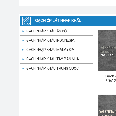
GẠCH ỐP LÁT NHẬP KHẨU
GẠCH NHẬP KHẨU ẤN ĐỘ
GẠCH NHẬP KHẨU INDONESIA
GẠCH NHẬP KHẨU MALAYSIA
GẠCH NHẬP KHẨU TÂY BAN NHA
GẠCH NHẬP KHẨU TRUNG QUỐC
Gạch 
60×12