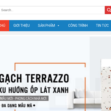
earch
or:
CHỦ
GIỚI THIỆU
SẢN PHẨM
CÔNG TRÌNH
TIN TỨC