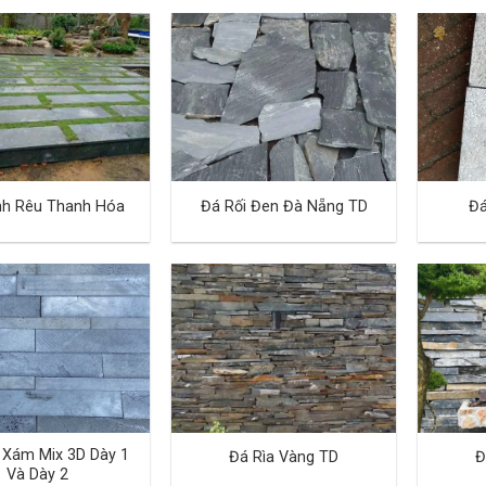
nh Rêu Thanh Hóa
Đá Rối Đen Đà Nẵng TD
Đá
 Xám Mix 3D Dày 1
Đá Rìa Vàng TD
Đ
Và Dày 2