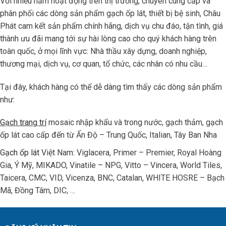
Với nhiều năm hoạt động trên thị trường, chuyên cung cấp và
phân phối các dòng sản phẩm gạch ốp lát, thiết bị bệ sinh, Châu
Phát cam kết sản phẩm chính hãng, dịch vụ chu đáo, tận tình, giá
thành ưu đãi mang tới sự hài lòng cao cho quý khách hàng trên
toàn quốc, ở mọi lĩnh vực: Nhà thầu xây dựng, doanh nghiệp,
thương mại, dịch vụ, cơ quan, tổ chức, các nhân có nhu cầu…
Tại đây, khách hàng có thể dễ dàng tìm thấy các dòng sản phẩm
như:
Gạch trang trí
mosaic nhập khẩu và trong nước, gạch thảm, gạch
ốp lát cao cấp đến từ Ấn Độ – Trung Quốc, Italian, Tây Ban Nha
Gạch ốp lát
Việt Nam: Viglacera, Primer – Premier, Royal Hoàng
Gia, Ý Mỹ, MIKADO, Vinatile – NPG, Vitto – Vincera, World Tiles,
Taicera, CMC, VID, Vicenza, BNC, Catalan, WHITE HOSRE – Bạch
Mã, Đồng Tâm, DIC, …