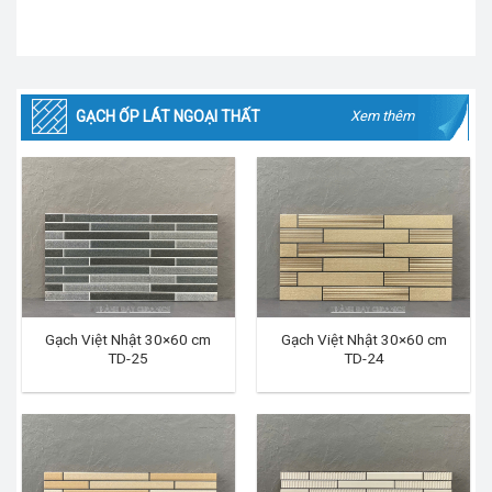
GẠCH ỐP LÁT NGOẠI THẤT
Xem thêm
Gạch Việt Nhật 30×60 cm
Gạch Việt Nhật 30×60 cm
TD-25
TD-24