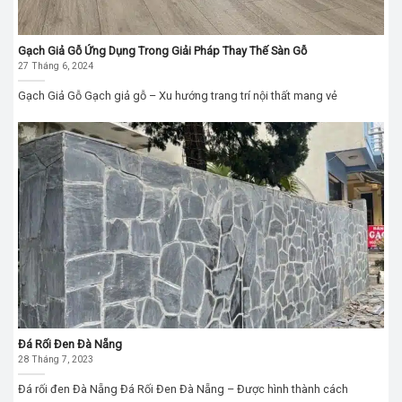
Gạch Giả Gỗ Ứng Dụng Trong Giải Pháp Thay Thế Sàn Gỗ
27 Tháng 6, 2024
Gạch Giả Gỗ Gạch giả gỗ – Xu hướng trang trí nội thất mang vẻ
Đá Rối Đen Đà Nẵng
28 Tháng 7, 2023
Đá rối đen Đà Nẵng Đá Rối Đen Đà Nẵng – Được hình thành cách