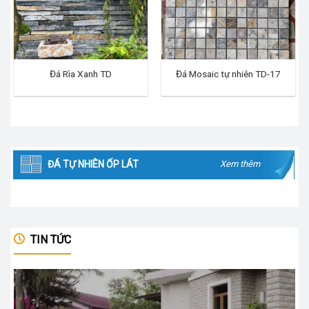
Đá Rìa Xanh TD
Đá Mosaic tự nhiên TD-17
ĐÁ TỰ NHIÊN ỐP LÁT
Xem thêm
TIN TỨC