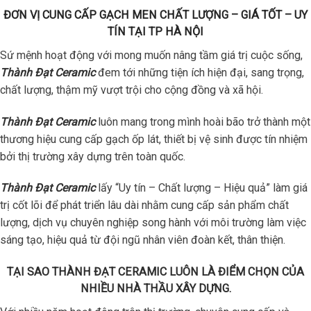
ĐƠN VỊ CUNG CẤP GẠCH MEN CHẤT LƯỢNG – GIÁ TỐT – UY
TÍN TẠI TP HÀ NỘI
Sứ mệnh hoạt động với mong muốn nâng tầm giá trị cuộc sống,
Thành Đạt Ceramic
đem tới những tiện ích hiện đại, sang trọng,
chất lượng, thậm mỹ vượt trội cho cộng đồng và xã hội.
Thành Đạt Ceramic
luôn mang trong mình hoài bão trở thành một
thương hiệu cung cấp gạch ốp lát, thiết bị vệ sinh được tín nhiệm
bởi thị trường xây dựng trên toàn quốc.
Thành Đạt Ceramic
lấy “Uy tín – Chất lượng – Hiệu quả” làm giá
trị cốt lõi để phát triển lâu dài nhằm cung cấp sản phẩm chất
lượng, dịch vụ chuyên nghiệp song hành với môi trường làm việc
sáng tạo, hiệu quả từ đội ngũ nhân viên đoàn kết, thân thiện.
TẠI SAO THÀNH ĐẠT CERAMIC LUÔN LÀ ĐIỂM CHỌN CỦA
NHIỀU NHÀ THẦU XÂY DỰNG.