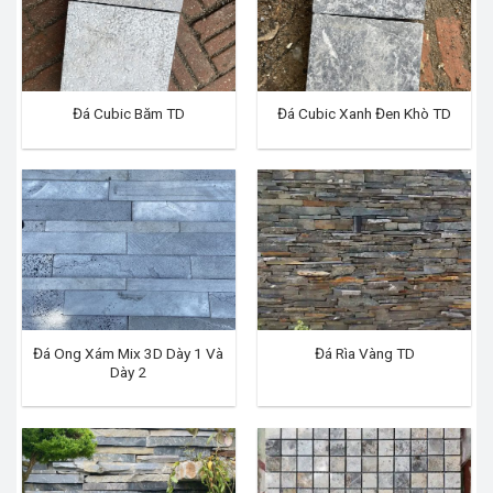
Đá Cubic Băm TD
Đá Cubic Xanh Đen Khò TD
Đá Ong Xám Mix 3D Dày 1 Và
Đá Rìa Vàng TD
Dày 2