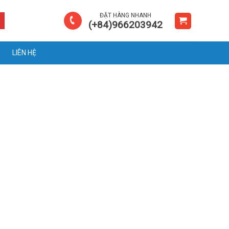
ĐẶT HÀNG NHANH
(+84)966203942
LIÊN HỆ