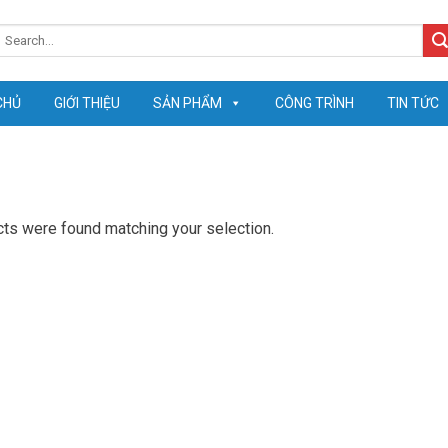
earch
or:
CHỦ
GIỚI THIỆU
SẢN PHẨM
CÔNG TRÌNH
TIN TỨC
ts were found matching your selection.