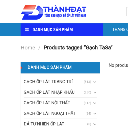
Skip
S
to
f
content
DANH MỤC SẢN PHẨM
TRANG 
Home
/
Products tagged “Gạch TaSa”
No produc
DANH MỤC SẢN PHẨM
GẠCH ỐP LÁT TRANG TRÍ
(513)
GẠCH ỐP LÁT NHẬP KHẨU
(280)
GẠCH ỐP LÁT NỘI THẤT
(317)
GẠCH ỐP LÁT NGOẠI THẤT
(34)
ĐÁ TỰ NHIÊN ỐP LÁT
(0)