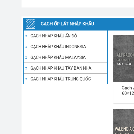
GẠCH ỐP LÁT NHẬP KHẨU
GẠCH NHẬP KHẨU ẤN ĐỘ
GẠCH NHẬP KHẨU INDONESIA
GẠCH NHẬP KHẨU MALAYSIA
GẠCH NHẬP KHẨU TÂY BAN NHA
GẠCH NHẬP KHẨU TRUNG QUỐC
Gạch 
60×12