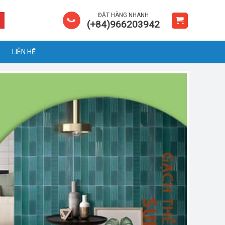
ĐẶT HÀNG NHANH
(+84)966203942
LIÊN HỆ