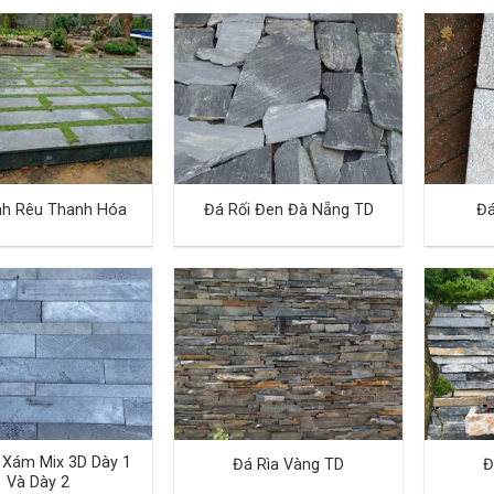
nh Rêu Thanh Hóa
Đá Rối Đen Đà Nẵng TD
Đá
 Xám Mix 3D Dày 1
Đá Rìa Vàng TD
Đ
Và Dày 2