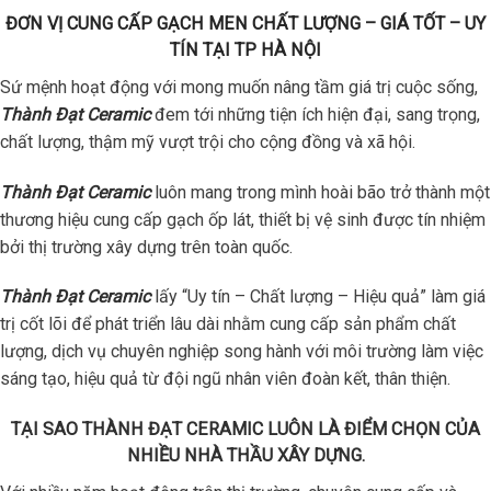
ĐƠN VỊ CUNG CẤP GẠCH MEN CHẤT LƯỢNG – GIÁ TỐT – UY
TÍN TẠI TP HÀ NỘI
Sứ mệnh hoạt động với mong muốn nâng tầm giá trị cuộc sống,
Thành Đạt Ceramic
đem tới những tiện ích hiện đại, sang trọng,
chất lượng, thậm mỹ vượt trội cho cộng đồng và xã hội.
Thành Đạt Ceramic
luôn mang trong mình hoài bão trở thành một
thương hiệu cung cấp gạch ốp lát, thiết bị vệ sinh được tín nhiệm
bởi thị trường xây dựng trên toàn quốc.
Thành Đạt Ceramic
lấy “Uy tín – Chất lượng – Hiệu quả” làm giá
trị cốt lõi để phát triển lâu dài nhằm cung cấp sản phẩm chất
lượng, dịch vụ chuyên nghiệp song hành với môi trường làm việc
sáng tạo, hiệu quả từ đội ngũ nhân viên đoàn kết, thân thiện.
TẠI SAO THÀNH ĐẠT CERAMIC LUÔN LÀ ĐIỂM CHỌN CỦA
NHIỀU NHÀ THẦU XÂY DỰNG.