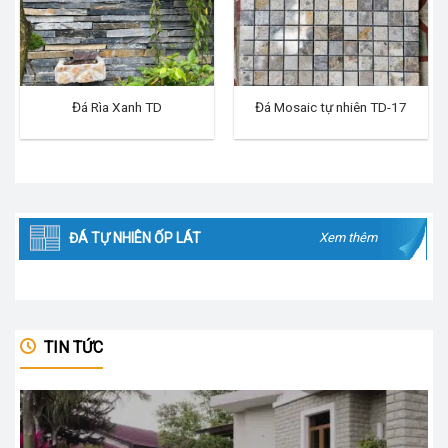
Đá Rìa Xanh TD
Đá Mosaic tự nhiên TD-17
ĐÁ TỰ NHIÊN ỐP LÁT
Xem thêm
TIN TỨC