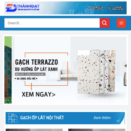
Skip
to
content
Search
for:
GẠCH ỐP LÁT NỘI THẤT
Xem thêm