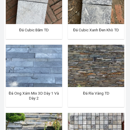
Đá Cubic Băm TD
Đá Cubic Xanh Đen Khò TD
Đá Ong Xám Mix 3D Dày 1 Và
Đá Rìa Vàng TD
Dày 2