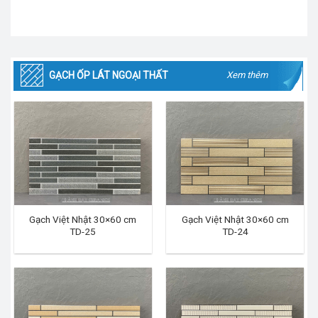
GẠCH ỐP LÁT NGOẠI THẤT
Xem thêm
Gạch Việt Nhật 30×60 cm
Gạch Việt Nhật 30×60 cm
TD-25
TD-24