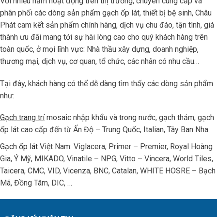
Với nhiều năm hoạt động trên thị trường, chuyên cung cấp và
phân phối các dòng sản phẩm gạch ốp lát, thiết bị bệ sinh, Châu
Phát cam kết sản phẩm chính hãng, dịch vụ chu đáo, tận tình, giá
thành ưu đãi mang tới sự hài lòng cao cho quý khách hàng trên
toàn quốc, ở mọi lĩnh vực: Nhà thầu xây dựng, doanh nghiệp,
thương mại, dịch vụ, cơ quan, tổ chức, các nhân có nhu cầu…
Tại đây, khách hàng có thể dễ dàng tìm thấy các dòng sản phẩm
như:
Gạch trang trí
mosaic nhập khẩu và trong nước, gạch thảm, gạch
ốp lát cao cấp đến từ Ấn Độ – Trung Quốc, Italian, Tây Ban Nha
Gạch ốp lát
Việt Nam: Viglacera, Primer – Premier, Royal Hoàng
Gia, Ý Mỹ, MIKADO, Vinatile – NPG, Vitto – Vincera, World Tiles,
Taicera, CMC, VID, Vicenza, BNC, Catalan, WHITE HOSRE – Bạch
Mã, Đồng Tâm, DIC, …