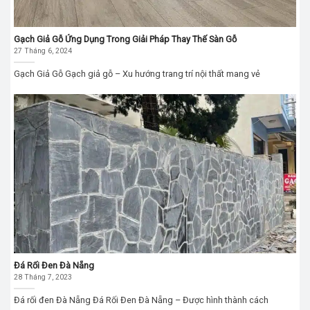
Gạch Giả Gỗ Ứng Dụng Trong Giải Pháp Thay Thế Sàn Gỗ
27 Tháng 6, 2024
Gạch Giả Gỗ Gạch giả gỗ – Xu hướng trang trí nội thất mang vẻ
Đá Rối Đen Đà Nẵng
28 Tháng 7, 2023
Đá rối đen Đà Nẵng Đá Rối Đen Đà Nẵng – Được hình thành cách