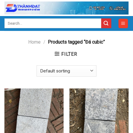
Skip
to
content
Search
for:
Home
/
Products tagged “Đá cubic”
FILTER