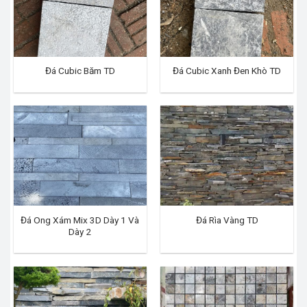
Đá Cubic Băm TD
Đá Cubic Xanh Đen Khò TD
Đá Ong Xám Mix 3D Dày 1 Và
Đá Rìa Vàng TD
Dày 2