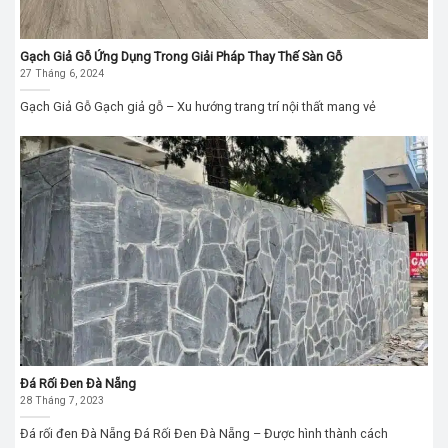
Gạch Giả Gỗ Ứng Dụng Trong Giải Pháp Thay Thế Sàn Gỗ
27 Tháng 6, 2024
Gạch Giả Gỗ Gạch giả gỗ – Xu hướng trang trí nội thất mang vẻ
Đá Rối Đen Đà Nẵng
28 Tháng 7, 2023
Đá rối đen Đà Nẵng Đá Rối Đen Đà Nẵng – Được hình thành cách