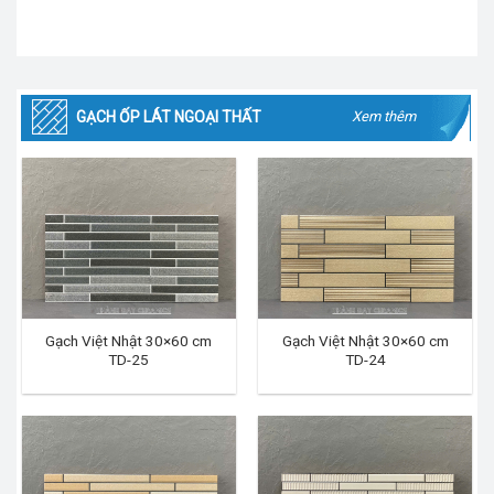
GẠCH ỐP LÁT NGOẠI THẤT
Xem thêm
Gạch Việt Nhật 30×60 cm
Gạch Việt Nhật 30×60 cm
TD-25
TD-24