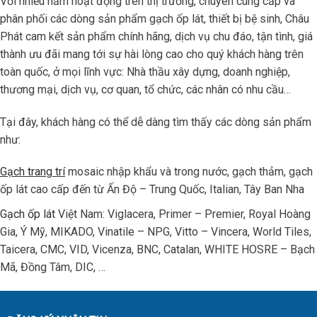
Với nhiều năm hoạt động trên thị trường, chuyên cung cấp và
phân phối các dòng sản phẩm gạch ốp lát, thiết bị bệ sinh, Châu
Phát cam kết sản phẩm chính hãng, dịch vụ chu đáo, tận tình, giá
thành ưu đãi mang tới sự hài lòng cao cho quý khách hàng trên
toàn quốc, ở mọi lĩnh vực: Nhà thầu xây dựng, doanh nghiệp,
thương mại, dịch vụ, cơ quan, tổ chức, các nhân có nhu cầu…
Tại đây, khách hàng có thể dễ dàng tìm thấy các dòng sản phẩm
như:
Gạch trang trí
mosaic nhập khẩu và trong nước, gạch thảm, gạch
ốp lát cao cấp đến từ Ấn Độ – Trung Quốc, Italian, Tây Ban Nha
Gạch ốp lát
Việt Nam: Viglacera, Primer – Premier, Royal Hoàng
Gia, Ý Mỹ, MIKADO, Vinatile – NPG, Vitto – Vincera, World Tiles,
Taicera, CMC, VID, Vicenza, BNC, Catalan, WHITE HOSRE – Bạch
Mã, Đồng Tâm, DIC, …