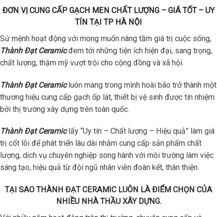
ĐƠN VỊ CUNG CẤP GẠCH MEN CHẤT LƯỢNG – GIÁ TỐT – UY
TÍN TẠI TP HÀ NỘI
Sứ mệnh hoạt động với mong muốn nâng tầm giá trị cuộc sống,
Thành Đạt Ceramic
đem tới những tiện ích hiện đại, sang trọng,
chất lượng, thậm mỹ vượt trội cho cộng đồng và xã hội.
Thành Đạt Ceramic
luôn mang trong mình hoài bão trở thành một
thương hiệu cung cấp gạch ốp lát, thiết bị vệ sinh được tín nhiệm
bởi thị trường xây dựng trên toàn quốc.
Thành Đạt Ceramic
lấy “Uy tín – Chất lượng – Hiệu quả” làm giá
trị cốt lõi để phát triển lâu dài nhằm cung cấp sản phẩm chất
lượng, dịch vụ chuyên nghiệp song hành với môi trường làm việc
sáng tạo, hiệu quả từ đội ngũ nhân viên đoàn kết, thân thiện.
TẠI SAO THÀNH ĐẠT CERAMIC LUÔN LÀ ĐIỂM CHỌN CỦA
NHIỀU NHÀ THẦU XÂY DỰNG.