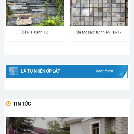
Đá Rìa Xanh TD
Đá Mosaic tự nhiên TD-17
ĐÁ TỰ NHIÊN ỐP LÁT
Xem thêm
TIN TỨC