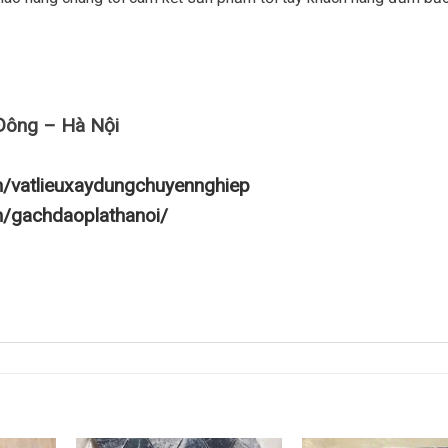
Đông – Hà Nội
m/vatlieuxaydungchuyennghiep
m/gachdaoplathanoi/