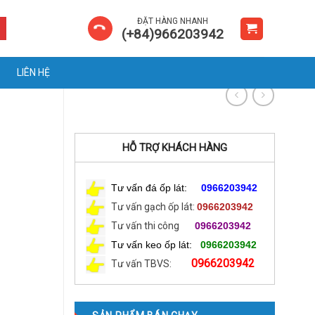
ĐẶT HÀNG NHANH
(+84)966203942
LIÊN HỆ
HỖ TRỢ KHÁCH HÀNG
Tư vấn đá ốp lát:
0966203942
Tư vấn gạch ốp lát:
0966203942
Tư vấn thi công
0966203942
Tư vấn keo ốp lát:
0966203942
0966203942
Tư vấn TBVS: