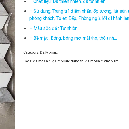
– Chất liệu: Đá thiên nhiên, đá tự nhiên
– Sử dụng: Trang trí, điểm nhấn, ốp tường, lát sàn 
phòng khách, Tolet, Bếp, Phòng ngủ, lối đi hành la
– Màu sắc đá : Tự nhiên
– Bề mặt : Bóng, bóng mờ, mài thô, thô tinh…
Category:
Đá Mosaic
Tags:
đá mosaic
,
đá mosaic trang trí
,
đá mosaic Việt Nam