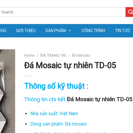
earch
or:
CHỦ
GIỚI THIỆU
SẢN PHẨM
CÔNG TRÌNH
TIN TỨC
Home
/
ĐÁ TRANG TRÍ
/
Đá Mosaic
Đá Mosaic tự nhiên TD-05
Thông số kỹ thuật :
Thông tin chi tiết
Đá Mosaic tự nhiên TD-05
Nhà sản xuất: Việt Nam
Dòng sản phẩm: Đá mosaic