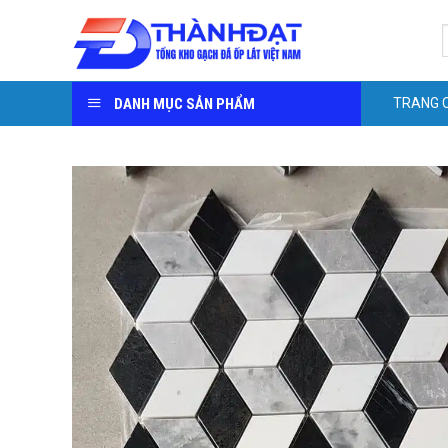
Skip
S
to
f
content
DANH MỤC SẢN PHẨM
TRANG 