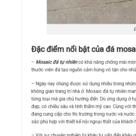
Đ
Đặc điểm nổi bật của đá mosai
–
Mosaic đá tự nhiên
có khả năng chống mài mòn,
thước viên đá tạo nguồn cảm hứng vô tận cho nhữn
– Ngày nay chúng được sử dụng nhiều trong những c
không gian trang trí nhà ở. Mosaic đá tự nhiên mang
từng loại mà gia chủ hướng đến. Dù ứng dụng ở h
đẹp, có chiều sâu và tính thẩm mỹ cao. Cùng với 
đang cung cấp cho thị trường trong nước và nước n
sắc phù hợp với thiết kế nội ngoại thất của khách 
– Với sự chuyên nghiệp từ khâu tư vấn đến khâu 