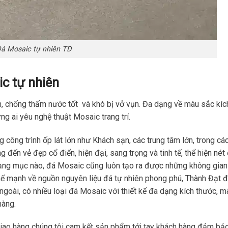
á Mosaic tự nhiên TD
c tự nhiên
 chống thấm nước tốt và khó bị vở vụn. Đa dạng về màu sắc kíc
g ai yêu nghệ thuật Mosaic trang trí.
ông trình ốp lát lớn như Khách sạn, các trung tâm lớn, trong cá
 đến vẻ đẹp cổ điển, hiện đại, sang trọng và tinh tế, thể hiện nét
ạng mục nào, đá Mosaic cũng luôn tạo ra được những không gian
thế mạnh về nguồn nguyên liệu đá tự nhiên phong phú, Thành Đạt đ
goài, có nhiều loại đá Mosaic với thiết kế đa dạng kích thước, m
hàng.
giao hàng chúng tôi cam kết sản phẩm tới tay khách hàng đảm bả