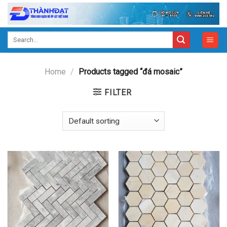
Skip
to
content
Search
for:
Home
/
Products tagged “đá mosaic”
FILTER