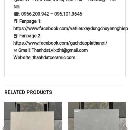
Nội
☎: 0966.203.942 – 096.101.3646
📕 Fanpage 1:
https://www.facebook.com/vatlieuxaydungchuyennghiep
📕 Fanpage 2:
https://www.facebook.com/gachdaoplathanoi/
✉ Gmail: Thanhdat.vlxdht@gmail.com
Website: thanhdatceramic.com
RELATED PRODUCTS