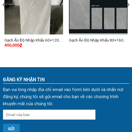
Gạch Ấn Độ Nhập Khẩu 60×120
Gạch Ấn Độ Nhập Khẩu 80×160
450,000
₫
(cm) TDSCK-07
(cm) TDCF-03
ĐĂNG KÝ NHẬN TIN
Bạn vui lòng nhập địa chỉ email vào form bên dưới và nhấn nút
đăng ký, chúng tôi sẽ gửi email cho bạn về các chương trình
khuyến mãi của chúng tôi.