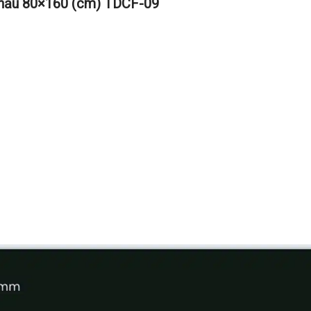
hẩu 80×160 (cm) TDCF-09