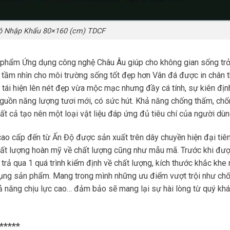
ộ Nhập Khẩu 80×160 (cm) TDCF
 phẩm Ứng dụng công nghệ Châu Âu giúp cho không gian sống tr
 tầm nhìn cho môi trường sống tốt đẹp hơn Vân đá được in chân t
 tái hiện lên nét đẹp vừa mộc mạc nhưng đầy cá tính, sự kiên địn
guồn năng lượng tươi mới, có sức hút. Khả năng chống thấm, ch
Tất cả tạo nên một loại vật liệu đáp ứng đủ tiêu chí của người dù
cao cấp đến từ Ấn Độ được sản xuất trên dây chuyền hiện đại tiê
chất lượng hoàn mỹ về chất lượng cũng như mẫu mã. Trước khi đư
rả qua 1 quá trình kiểm định về chất lượng, kích thước khắc khe
dụng sản phẩm. Mang trong mình những ưu điểm vượt trội như ch
ả năng chịu lực cao… đảm bảo sẽ mang lại sự hài lòng từ quý kh
*****