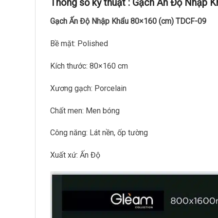
Thông số kỹ thuật :
Gạch Ấn Độ Nhập K
Gạch Ấn Độ Nhập Khẩu 80×160 (cm) TDCF-09
Bề mặt: Polished
Kích thước: 80×160 cm
Xương gạch: Porcelain
Chất men: Men bóng
Công năng: Lát nền, ốp tường
Xuất xứ: Ấn Độ