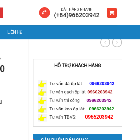
ĐẶT HÀNG NHANH
(+84)966203942
LIÊN HỆ
ộ
HỖ TRỢ KHÁCH HÀNG
0
Tư vấn đá ốp lát:
0966203942
Tư vấn gạch ốp lát:
0966203942
u
Tư vấn thi công
0966203942
Tư vấn keo ốp lát:
0966203942
0966203942
Tư vấn TBVS: