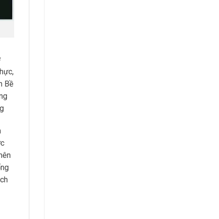
ở
hực,
h Bề
ống
ng
n
ợc
 nên
ống
ách