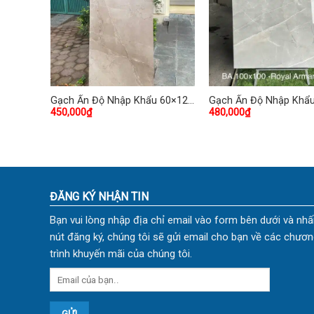
 60×120
Gạch Ấn Độ Nhập Khẩu 60×120
Gạch Ấn Độ Nhập Khẩ
450,000
₫
480,000
₫
(cm) TDVH-05
100×100 (cm) TDBA-0
ĐĂNG KÝ NHẬN TIN
Bạn vui lòng nhập địa chỉ email vào form bên dưới và nhấ
nút đăng ký, chúng tôi sẽ gửi email cho bạn về các chươn
trình khuyến mãi của chúng tôi.