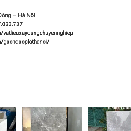
Đông – Hà Nội
7.023.737
m/vatlieuxaydungchuyennghiep
m/gachdaoplathanoi/