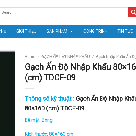
earch
or:
CHỦ
GIỚI THIỆU
SẢN PHẨM
CÔNG TRÌNH
TIN TỨC
Home
/
GẠCH ỐP LÁT NHẬP KHẨU
/
Gạch Nhập Khẩu Ấn Đ
Gạch Ấn Độ Nhập Khẩu 80×16
(cm) TDCF-09
Thông số kỹ thuật :
Gạch Ấn Độ Nhập Khẩ
80×160 (cm) TDCF-09
Bề mặt: Bóng
Kích thước: 80×160 cm