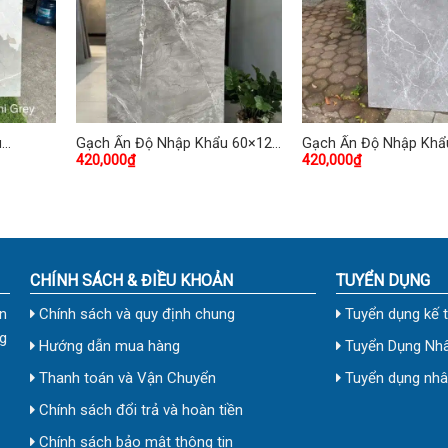
u
Gạch Ấn Độ Nhập Khẩu 60×120
Gạch Ấn Độ Nhập Khẩ
420,000
₫
420,000
₫
4
(cm) TDHP-07
(cm) TDVH-02
CHÍNH SÁCH & ĐIỀU KHOẢN
TUYỂN DỤNG
n
Chính sách và quy định chung
Tuyển dụng kế 
g
Hướng dẫn mua hàng
Tuyển Dụng Nhâ
Thanh toán và Vận Chuyển
Tuyển dụng nhân
Chính sách đổi trả và hoàn tiền
Chính sách bảo mật thông tin