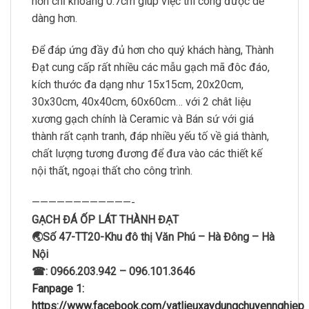
hơn chỉ khoảng 0.7cm giúp việc thi công được dễ
dàng hơn.
Để đáp ứng đầy đủ hơn cho quý khách hàng, Thành
Đạt cung cấp rất nhiều các mẫu gạch mã đôc đáo,
kích thước đa dạng như 15x15cm, 20x20cm,
30x30cm, 40x40cm, 60x60cm… với 2 chât liệu
xương gạch chính là Ceramic và Bán sứ với giá
thành rất cạnh tranh, đáp nhiều yếu tố về giá thành,
chất lượng tương đương để đưa vào các thiết kế
nội thất, ngoại thất cho công trình.
————————————-
GẠCH ĐÁ ỐP LÁT THÀNH ĐẠT
🌏Số 47-TT20-Khu đô thị Văn Phú – Hà Đông – Hà
Nội
☎: 0966.203.942 – 096.101.3646
Fanpage 1:
https://www.facebook.com/vatlieuxaydungchuyennghiep