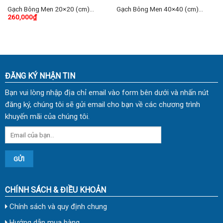
Gạch Bông Men 20×20 (cm)
Gạch Bông Men 40×40 (cm)
260,000
₫
TDKL-2014
TDKG-02
ĐĂNG KÝ NHẬN TIN
Bạn vui lòng nhập địa chỉ email vào form bên dưới và nhấn nút
đăng ký, chúng tôi sẽ gửi email cho bạn về các chương trình
khuyến mãi của chúng tôi.
CHÍNH SÁCH & ĐIỀU KHOẢN
Chính sách và quy định chung
Hướng dẫn mua hàng