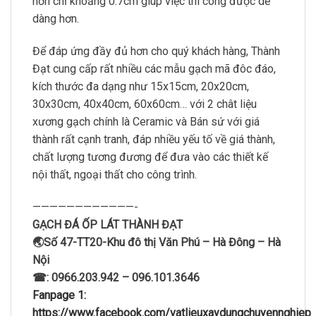
hơn chỉ khoảng 0.7cm giúp việc thi công được dễ
dàng hơn.
Để đáp ứng đầy đủ hơn cho quý khách hàng, Thành
Đạt cung cấp rất nhiều các mẫu gạch mã đôc đáo,
kích thước đa dạng như 15x15cm, 20x20cm,
30x30cm, 40x40cm, 60x60cm… với 2 chât liệu
xương gạch chính là Ceramic và Bán sứ với giá
thành rất cạnh tranh, đáp nhiều yếu tố về giá thành,
chất lượng tương đương để đưa vào các thiết kế
nội thất, ngoại thất cho công trình.
————————————-
GẠCH ĐÁ ỐP LÁT THÀNH ĐẠT
🌏Số 47-TT20-Khu đô thị Văn Phú – Hà Đông – Hà
Nội
☎: 0966.203.942 – 096.101.3646
Fanpage 1:
https://www.facebook.com/vatlieuxaydungchuyennghiep