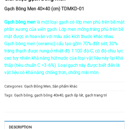
Gạch Bông Men 40×40 (cm) TDMKD-01
Gạch bông men
là một loại gạch có lớp men phủ trên bề mặt
phần xương của viên gạch. Lớp men mỏng tráng phủ trên bề
mặt được in hoa văn với màu sắc kích thước khác nhau.
Gạch bông men (ceramic) cấu tạo gồm 70% đất sét, 30%
tràng thạch được nung ở nhiệt độ 1.100 độ C; có độ chịu lực
cao tuy nhiên khả năng hút nước của loại vật liệu này lại khá
thấp (tiêu chuẩn C =3-6%). Loại gạch này được biết đến là
vật liệu có khả năng chống trơn, chống mài mòn.
Categories:
Gạch Bông Men
,
Sản phẩm khác
Tags:
Gạch bông
,
gạch bông 40x40
,
gạch ốp lát
,
gạch trang trí
DESCRIPTION