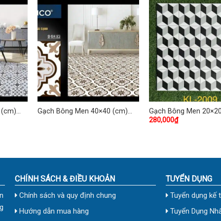
 (cm)
Gạch Bông Men 40×40 (cm)
Gạch Bông Men 20×20
280,000
₫
TDKG-02
TDKL-2009
CHÍNH SÁCH & ĐIỀU KHOẢN
TUYỂN DỤNG
n
Chính sách và quy định chung
Tuyển dụng kế 
g
Hướng dẫn mua hàng
Tuyển Dụng Nhâ