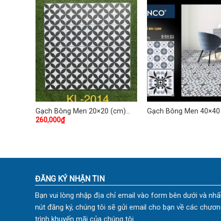
(cm)
Gạch Bông Men 20×20 (cm)
Gạch Bông Men 40×40
260,000
₫
TDKL-2014
TDKG-05
ĐĂNG KÝ NHẬN TIN
Bạn vui lòng nhập địa chỉ email vào form bên dưới và nhấ
nút đăng ký, chúng tôi sẽ gửi email cho bạn về các chươn
trình khuyến mãi của chúng tôi.