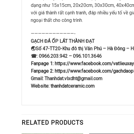
dạng như 15x15cm, 20x20cm, 30x30cm, 40x40cm, 
với giá thành rất cạnh tranh, đáp nhiều yếu tố về g
ngoại thất cho công trình.
————————————-
GẠCH ĐÁ ỐP LÁT THÀNH ĐẠT
🌏Số 47-TT20-Khu đô thị Văn Phú – Hà Đông – H
☎: 0966.203.942 – 096.101.3646
Fanpage 1: https://www.facebook.com/vatlieuxa
Fanpage 2: https://www.facebook.com/gachdaopl
Gmail: Thanhdat.vlxdht@gmail.com
Website: thanhdatceramic.com
RELATED PRODUCTS