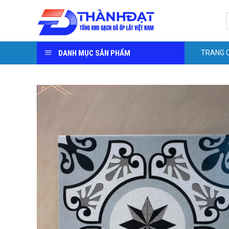
Skip
S
to
f
content
DANH MỤC SẢN PHẨM
TRANG 