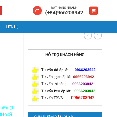
ĐẶT HÀNG NHANH
(+84)966203942
LIÊN HỆ
HỖ TRỢ KHÁCH HÀNG
Tư vấn đá ốp lát:
0966203942
Tư vấn gạch ốp lát:
0966203942
Tư vấn thi công
0966203942
Tư vấn keo ốp lát:
0966203942
0966203942
Tư vấn TBVS:
 bề mặt
trên bề