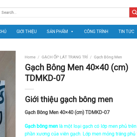
earch
or:
CHỦ
GIỚI THIỆU
SẢN PHẨM
CÔNG TRÌNH
TIN TỨC
Home
/
GẠCH ỐP LÁT TRANG TRÍ
/
Gạch Bông Men
Gạch Bông Men 40×40 (cm)
TDMKD-07
Giới thiệu gạch bông men
Gạch Bông Men 40×40 (cm) TDMKD-07
Gạch bông men
là một loại gạch có lớp men phủ trên
phần xương của viên gạch. Lớp men mỏng tráng phủ 