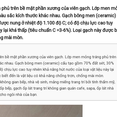
n phủ trên bề mặt phần xương của viên gạch. Lớp men m
 màu sắc kích thước khác nhau. Gạch bông men (ceramic)
ược nung ở nhiệt độ 1.100 độ C; có độ chịu lực cao tuy
y lại khá thấp (tiêu chuẩn C =3-6%). Loại gạch này được b
ống mài mòn.
rên bề mặt phần xương của viên gạch. Lớp men mỏng tráng phủ trên
hác nhau. Gạch bông men (ceramic) cấu tạo gồm 70% đất sét, 30%
 chịu lực cao tuy nhiên khả năng hút nước của loại vật liệu này lại
 biết đến là vật liệu có khả năng chống trơn, chống mài mòn.
ông gian bếp, nhà vệ sinh, mảng miếng trang trí bởi tính thẩm mỹ,
ốp bếp, gạch ốp lát trang trí không gian quán cafe, sapa, ốp lát nhà
 cho ngôi nhà của bạn.