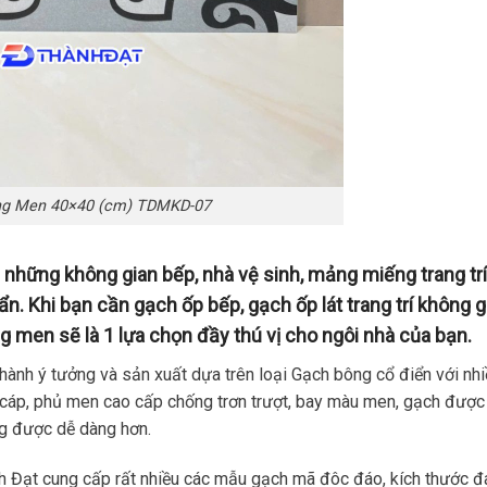
ng Men 40×40 (cm) TDMKD-07
những không gian bếp, nhà vệ sinh, mảng miếng trang trí
ẩn. Khi bạn cần gạch ốp bếp, gạch ốp lát trang trí không g
ng men sẽ là 1 lựa chọn đầy thú vị cho ngôi nhà của bạn.
thành ý tưởng và sản xuất dựa trên loại Gạch bông cổ điển với nh
cáp, phủ men cao cấp chống trơn trượt, bay màu men, gạch được
ng được dễ dàng hơn.
 Đạt cung cấp rất nhiều các mẫu gạch mã đôc đáo, kích thước đ