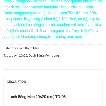
phần xương của viên gạch. Lớp men mỏng tráng phủ trên bề
mặt được in hoa văn với màu sắc kích thước khác nhau.
Gạch bông men (ceramic) cấu tạo gồm 70% đất sét, 30%
tràng thạch được nung ở nhiệt độ 1.100 độ C; có độ chịu lực
cao tuy nhiên khả năng hút nước của loại vật liệu này lại khá
thấp (tiêu chuẩn C =3-6%). Loại gạch này được biết đến là
vật liệu có khả năng chống trơn, chống mài mòn.
Category:
Gạch Bông Men
Tags:
gạch 20x20
,
Gạch Bông Men
,
trang trí
DESCRIPTION
ạch Bông Men 20×20 (cm) TD-03