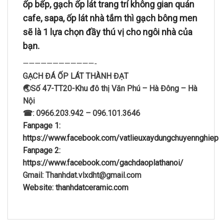
ốp bếp, gạch ốp lát trang trí không gian quán
cafe, sapa, ốp lát nhà tắm thì gạch bông men
sẽ là 1 lựa chọn đầy thú vị cho ngôi nhà của
bạn.
————————————-
GẠCH ĐÁ ỐP LÁT THÀNH ĐẠT
🌏Số 47-TT20-Khu đô thị Văn Phú – Hà Đông – Hà
Nội
☎: 0966.203.942 – 096.101.3646
Fanpage 1:
https://www.facebook.com/vatlieuxaydungchuyennghiep
Fanpage 2:
https://www.facebook.com/gachdaoplathanoi/
Gmail: Thanhdat.vlxdht@gmail.com
Website: thanhdatceramic.com