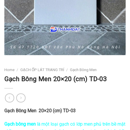
Home
/
GẠCH ỐP LÁT TRANG TRÍ
/
Gạch Bông Men
Gạch Bông Men 20×20 (cm) TD-03
Gạch Bông Men 20×20 (cm) TD-03
Gạch bông men
là một loại gạch có lớp men phủ trên bề mặt