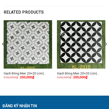
RELATED PRODUCTS
-22%
-22%
Gạch Bông Men 20×20 (cm)
Gạch Bông Men 20×20 (cm)
320,000
₫
250,000
₫
320,000
₫
250,000
₫
TDKL-2005
TDKL-2006
ĐĂNG KÝ NHẬN TIN