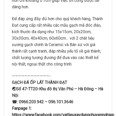
hơn chỉ khoảng 0.7cm giúp việc thi công được dễ
dàng hơn.
Để đáp ứng đầy đủ hơn cho quý khách hàng, Thành
Đạt cung cấp rất nhiều các mẫu gạch mã đôc đáo,
kích thước đa dạng như 15x15cm, 20x20cm,
30x30cm, 40x40cm, 60x60cm… với 2 chât liệu
xương gạch chính là Ceramic và Bán sứ với giá
thành rất cạnh tranh, đáp nhiều yếu tố về giá thành,
chất lượng tương đương để đưa vào các thiết kế
nội thất, ngoại thất cho công trình.
————————————-
GẠCH ĐÁ ỐP LÁT THÀNH ĐẠT
🌏Số 47-TT20-Khu đô thị Văn Phú – Hà Đông – Hà
Nội
☎: 0966.203.942 – 096.101.3646
Fanpage 1:
https://www.facebook.com/vatlieuxaydungchuyennghiep