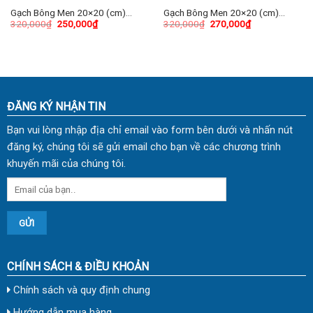
Gạch Bông Men 20×20 (cm)
Gạch Bông Men 20×20 (cm)
320,000
₫
250,000
₫
320,000
₫
270,000
₫
TDKL-2008
TDKL-2021
ĐĂNG KÝ NHẬN TIN
Bạn vui lòng nhập địa chỉ email vào form bên dưới và nhấn nút
đăng ký, chúng tôi sẽ gửi email cho bạn về các chương trình
khuyến mãi của chúng tôi.
CHÍNH SÁCH & ĐIỀU KHOẢN
Chính sách và quy định chung
Hướng dẫn mua hàng