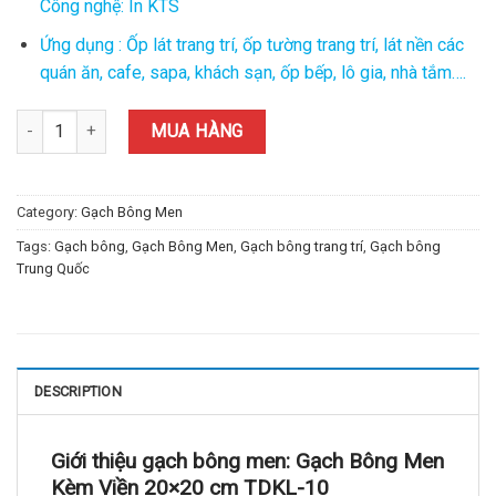
Công nghệ: In KTS
Ứng dụng : Ốp lát trang trí, ốp tường trang trí, lát nền các
quán ăn, cafe, sapa, khách sạn, ốp bếp, lô gia, nhà tắm….
Gạch Bông Men Kèm Viền 20x20 cm TDKL-10 quantity
MUA HÀNG
Category:
Gạch Bông Men
Tags:
Gạch bông
,
Gạch Bông Men
,
Gạch bông trang trí
,
Gạch bông
Trung Quốc
DESCRIPTION
Giới thiệu gạch bông men: Gạch Bông Men
Kèm Viền 20×20 cm TDKL-10