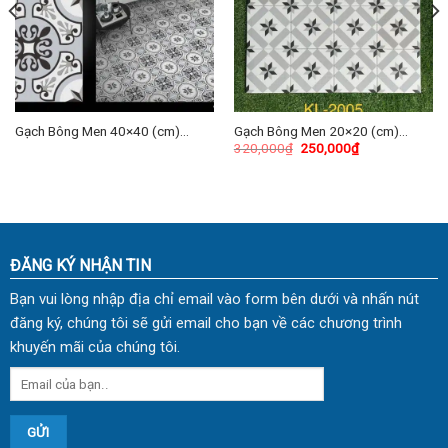
Gạch Bông Men 40×40 (cm)
Gạch Bông Men 20×20 (cm)
320,000
₫
250,000
₫
TDKG-07
TDKL-2005
ĐĂNG KÝ NHẬN TIN
Bạn vui lòng nhập địa chỉ email vào form bên dưới và nhấn nút
đăng ký, chúng tôi sẽ gửi email cho bạn về các chương trình
khuyến mãi của chúng tôi.