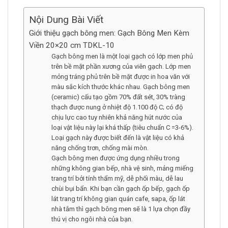
Nội Dung Bài Viết
Giới thiệu gạch bông men: Gạch Bông Men Kèm
Viền 20×20 cm TDKL-10
Gạch bông men là một loại gạch có lớp men phủ
trên bề mặt phần xương của viên gạch. Lớp men
mỏng tráng phủ trên bề mặt được in hoa văn với
màu sắc kích thước khác nhau. Gạch bông men
(ceramic) cấu tạo gồm 70% đất sét, 30% tràng
thạch được nung ở nhiệt độ 1.100 độ C; có độ
chịu lực cao tuy nhiên khả năng hút nước của
loại vật liệu này lại khá thấp (tiêu chuẩn C =3-6%).
Loại gạch này được biết đến là vật liệu có khả
năng chống trơn, chống mài mòn.
Gạch bông men được ứng dụng nhiều trong
những không gian bếp, nhà vệ sinh, mảng miếng
trang trí bởi tính thẩm mỹ, dễ phối màu, dễ lau
chùi bụi bẩn. Khi bạn cần gạch ốp bếp, gạch ốp
lát trang trí không gian quán cafe, sapa, ốp lát
nhà tắm thì gạch bông men sẽ là 1 lựa chọn đầy
thú vị cho ngôi nhà của bạn.