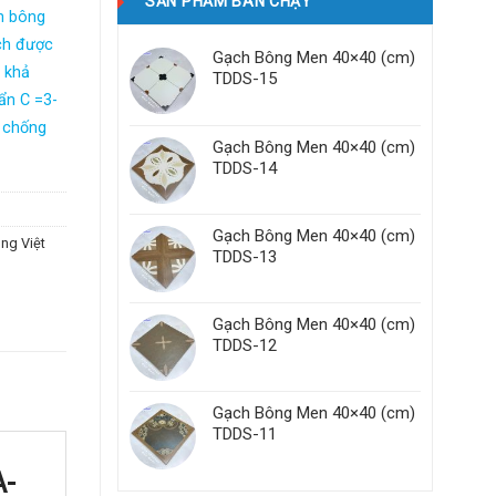
SẢN PHẨM BÁN CHẠY
h bông
ch được
Gạch Bông Men 40×40 (cm)
n khả
TDDS-15
uẩn C =3-
g chống
Gạch Bông Men 40×40 (cm)
TDDS-14
Gạch Bông Men 40×40 (cm)
ng Việt
TDDS-13
Gạch Bông Men 40×40 (cm)
TDDS-12
Gạch Bông Men 40×40 (cm)
TDDS-11
A-