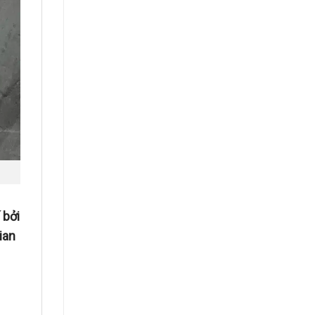
 bởi
ian