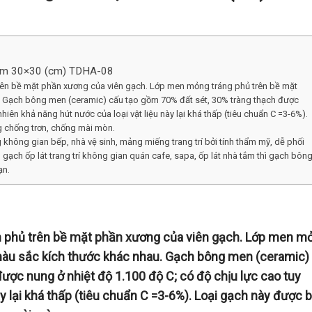
Nam 30×30 (cm) TDHA-08
rên bề mặt phần xương của viên gạch. Lớp men mỏng tráng phủ trên bề mặt
u. Gạch bông men (ceramic) cấu tạo gồm 70% đất sét, 30% tràng thạch được
nhiên khả năng hút nước của loại vật liệu này lại khá thấp (tiêu chuẩn C =3-6%).
ng chống trơn, chống mài mòn.
ông gian bếp, nhà vệ sinh, mảng miếng trang trí bởi tính thẩm mỹ, dễ phối
 gạch ốp lát trang trí không gian quán cafe, sapa, ốp lát nhà tắm thì gạch bôn
ạn.
n phủ trên bề mặt phần xương của viên gạch. Lớp men m
 màu sắc kích thước khác nhau. Gạch bông men (ceramic)
ược nung ở nhiệt độ 1.100 độ C; có độ chịu lực cao tuy
y lại khá thấp (tiêu chuẩn C =3-6%). Loại gạch này được b