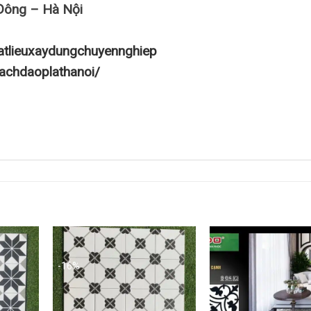
Đông – Hà Nội
atlieuxaydungchuyennghiep
achdaoplathanoi/
-16%