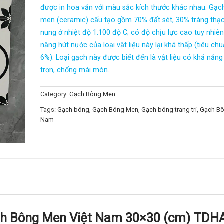
được in hoa văn với màu sắc kích thước khác nhau. Gạc
men (ceramic) cấu tạo gồm 70% đất sét, 30% tràng thạ
nung ở nhiệt độ 1.100 độ C; có độ chịu lực cao tuy nhiê
năng hút nước của loại vật liệu này lại khá thấp (tiêu ch
6%). Loại gạch này được biết đến là vật liệu có khả năn
trơn, chống mài mòn.
Category:
Gạch Bông Men
Tags:
Gạch bông
,
Gạch Bông Men
,
Gạch bông trang trí
,
Gạch Bô
Nam
ạch Bông Men Việt Nam 30×30 (cm) TDH