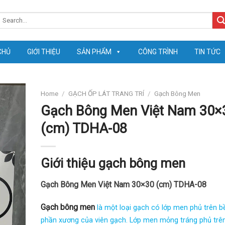
earch
or:
CHỦ
GIỚI THIỆU
SẢN PHẨM
CÔNG TRÌNH
TIN TỨC
Home
/
GẠCH ỐP LÁT TRANG TRÍ
/
Gạch Bông Men
Gạch Bông Men Việt Nam 30×
(cm) TDHA-08
Giới thiệu gạch bông men
Gạch Bông Men Việt Nam 30×30 (cm) TDHA-08
Gạch bông men
là một loại gạch có lớp men phủ trên 
phần xương của viên gạch. Lớp men mỏng tráng phủ trê