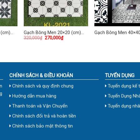
 (cm)
Gạch Bông Men 20×20 (cm)
Gạch Bông Men 40×40
320,000
₫
270,000
₫
TDKL-2021
TDKG-03
CHÍNH SÁCH & ĐIỀU KHOẢN
TUYỂN DỤNG
n
Chính sách và quy định chung
Tuyển dụng kế 
g
Hướng dẫn mua hàng
Tuyển Dụng Nhâ
Thanh toán và Vận Chuyển
Tuyển dụng nhân
Chính sách đổi trả và hoàn tiền
Chính sách bảo mật thông tin