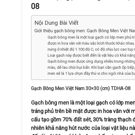
08
Nội Dung Bài Viết
Giới thiệu gạch bông men: Gạch Bông Men Việt 
Gạch bông men là một loại gạch có lớp men phủ t
được in hoa văn với màu sắc kích thước khác nha
nung ở nhiệt độ 1.100 độ C; có độ chịu lực cao tuy 
Loại gạch này được biết đến là vật liệu có khả nă
Gạch bông men được ứng dụng nhiều trong những kh
màu, dễ lau chùi bụi bẩn. Khi bạn cần gạch ốp bếp,
men sẽ là 1 lựa chọn đầy thú vị cho ngôi nhà của b
Gạch Bông Men Việt Nam 30×30 (cm) TDHA-08
Gạch bông men
là một loại gạch có lớp me
tráng phủ trên bề mặt được in hoa văn với
cấu tạo gồm 70% đất sét, 30% tràng thạch đ
nhiên khả năng hút nước của loại vật liệu nà