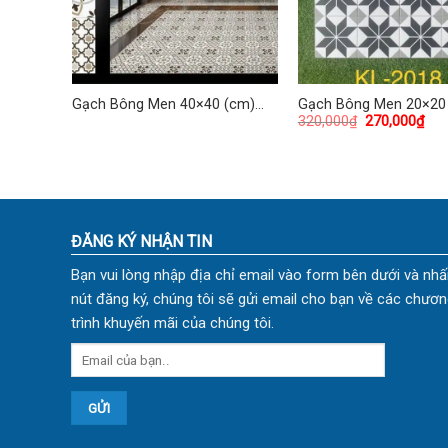
(cm)
Gạch Bông Men 40×40 (cm)
Gạch Bông Men 20×20
320,000
₫
270,000
₫
TDKG-04
TDKL-2018
ĐĂNG KÝ NHẬN TIN
Bạn vui lòng nhập địa chỉ email vào form bên dưới và nhấ
nút đăng ký, chúng tôi sẽ gửi email cho bạn về các chươn
trình khuyến mãi của chúng tôi.