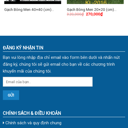
Gạch Bông Men 40×40 (cm)
Gạch Bông Men 20×20 (cm)
320,000
₫
270,000
₫
TDKG-03
TDKL-2016
ĐĂNG KÝ NHẬN TIN
Bạn vui lòng nhập địa chỉ email vào form bên dưới và nhấn nút
đăng ký, chúng tôi sẽ gửi email cho bạn về các chương trình
khuyến mãi của chúng tôi.
CHÍNH SÁCH & ĐIỀU KHOẢN
Chính sách và quy định chung