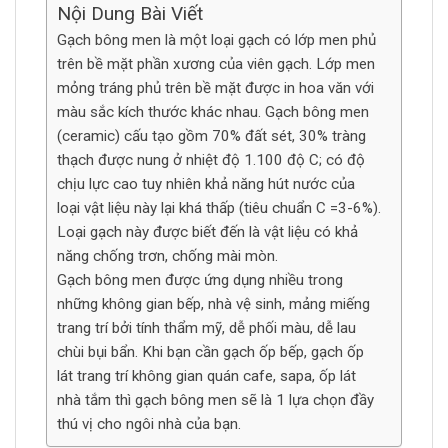
Nội Dung Bài Viết
Gạch bông men là một loại gạch có lớp men phủ
trên bề mặt phần xương của viên gạch. Lớp men
mỏng tráng phủ trên bề mặt được in hoa văn với
màu sắc kích thước khác nhau. Gạch bông men
(ceramic) cấu tạo gồm 70% đất sét, 30% tràng
thạch được nung ở nhiệt độ 1.100 độ C; có độ
chịu lực cao tuy nhiên khả năng hút nước của
loại vật liệu này lại khá thấp (tiêu chuẩn C =3-6%).
Loại gạch này được biết đến là vật liệu có khả
năng chống trơn, chống mài mòn.
Gạch bông men được ứng dụng nhiều trong
những không gian bếp, nhà vệ sinh, mảng miếng
trang trí bởi tính thẩm mỹ, dễ phối màu, dễ lau
chùi bụi bẩn. Khi bạn cần gạch ốp bếp, gạch ốp
lát trang trí không gian quán cafe, sapa, ốp lát
nhà tắm thì gạch bông men sẽ là 1 lựa chọn đầy
thú vị cho ngôi nhà của bạn.