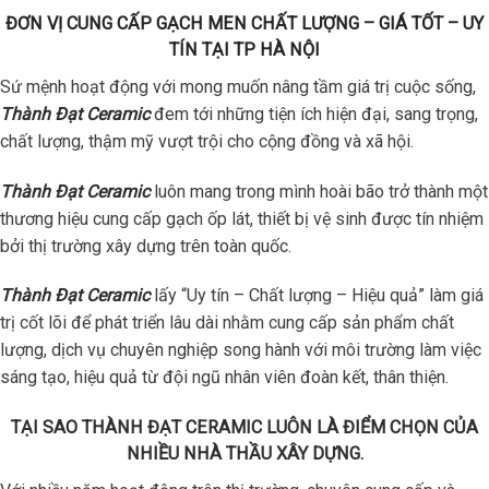
ĐƠN VỊ CUNG CẤP GẠCH MEN CHẤT LƯỢNG – GIÁ TỐT – UY
TÍN TẠI TP HÀ NỘI
Sứ mệnh hoạt động với mong muốn nâng tầm giá trị cuộc sống,
Thành Đạt Ceramic
đem tới những tiện ích hiện đại, sang trọng,
chất lượng, thậm mỹ vượt trội cho cộng đồng và xã hội.
Thành Đạt Ceramic
luôn mang trong mình hoài bão trở thành một
thương hiệu cung cấp gạch ốp lát, thiết bị vệ sinh được tín nhiệm
bởi thị trường xây dựng trên toàn quốc.
Thành Đạt Ceramic
lấy “Uy tín – Chất lượng – Hiệu quả” làm giá
trị cốt lõi để phát triển lâu dài nhằm cung cấp sản phẩm chất
lượng, dịch vụ chuyên nghiệp song hành với môi trường làm việc
sáng tạo, hiệu quả từ đội ngũ nhân viên đoàn kết, thân thiện.
TẠI SAO THÀNH ĐẠT CERAMIC LUÔN LÀ ĐIỂM CHỌN CỦA
NHIỀU NHÀ THẦU XÂY DỰNG.