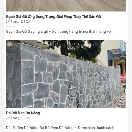
Gạch Giả Gỗ Ứng Dụng Trong Giải Pháp Thay Thế Sàn Gỗ
27 Tháng 6, 2024
Gạch Giả Gỗ Gạch giả gỗ – Xu hướng trang trí nội thất mang vẻ
Đá Rối Đen Đà Nẵng
28 Tháng 7, 2023
Đá rối đen Đà Nẵng Đá Rối Đen Đà Nẵng – Được hình thành cách