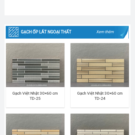
GẠCH ỐP LÁT NGOẠI THẤT
Xem thêm
Gạch Việt Nhật 30×60 cm
Gạch Việt Nhật 30×60 cm
TD-25
TD-24