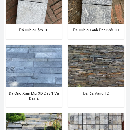
Đá Cubic Băm TD
Đá Cubic Xanh Đen Khò TD
Đá Ong Xám Mix 3D Dày 1 Và
Đá Rìa Vàng TD
Dày 2