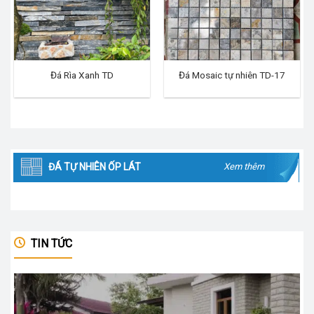
Đá Rìa Xanh TD
Đá Mosaic tự nhiên TD-17
ĐÁ TỰ NHIÊN ỐP LÁT
Xem thêm
TIN TỨC