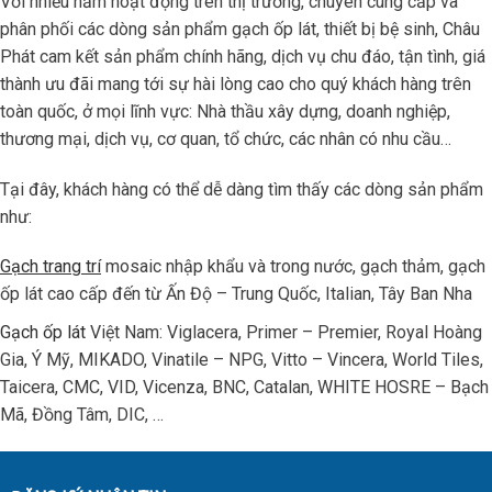
Với nhiều năm hoạt động trên thị trường, chuyên cung cấp và
phân phối các dòng sản phẩm gạch ốp lát, thiết bị bệ sinh, Châu
Phát cam kết sản phẩm chính hãng, dịch vụ chu đáo, tận tình, giá
thành ưu đãi mang tới sự hài lòng cao cho quý khách hàng trên
toàn quốc, ở mọi lĩnh vực: Nhà thầu xây dựng, doanh nghiệp,
thương mại, dịch vụ, cơ quan, tổ chức, các nhân có nhu cầu…
Tại đây, khách hàng có thể dễ dàng tìm thấy các dòng sản phẩm
như:
Gạch trang trí
mosaic nhập khẩu và trong nước, gạch thảm, gạch
ốp lát cao cấp đến từ Ấn Độ – Trung Quốc, Italian, Tây Ban Nha
Gạch ốp lát
Việt Nam: Viglacera, Primer – Premier, Royal Hoàng
Gia, Ý Mỹ, MIKADO, Vinatile – NPG, Vitto – Vincera, World Tiles,
Taicera, CMC, VID, Vicenza, BNC, Catalan, WHITE HOSRE – Bạch
Mã, Đồng Tâm, DIC, …