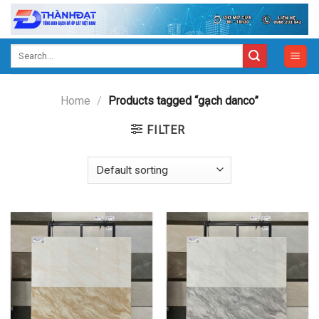
Skip
to
content
Search
for:
Home
/
Products tagged “gạch danco”
FILTER