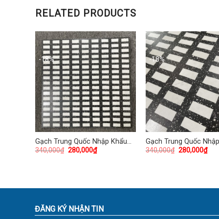
RELATED PRODUCTS
-18%
-18%
 Khẩu
Gạch Trung Quốc Nhập Khẩu
Gạch Trung Quốc Nhậ
340,000
₫
280,000
₫
340,000
₫
280,000
₫
60×60 (cm) TDTQ-HN09
60×60 (cm) TDTQ-HN1
ĐĂNG KÝ NHẬN TIN