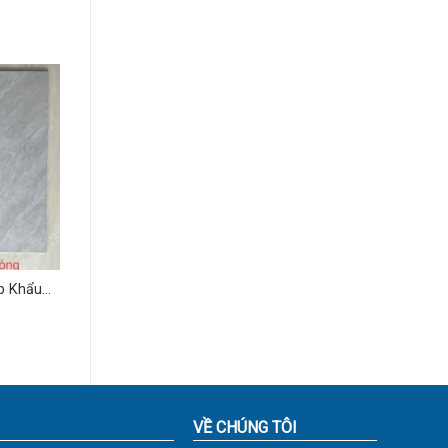
p Khẩu
3
VỀ CHÚNG TÔI