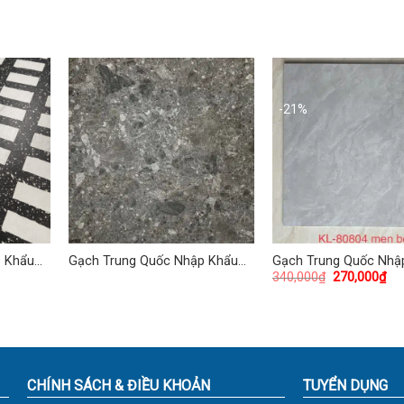
-21%
p Khẩu
Gạch Trung Quốc Nhập Khẩu
Gạch Trung Quốc Nhậ
340,000
₫
270,000
₫
2
60×60 (cm) TDTQ-VH17
80×80 (cm) TDTQ-KL0
CHÍNH SÁCH & ĐIỀU KHOẢN
TUYỂN DỤNG