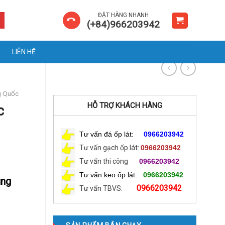
ĐẶT HÀNG NHANH
(+84)966203942
LIÊN HỆ
g Quốc
HỖ TRỢ KHÁCH HÀNG
c
Tư vấn đá ốp lát:
0966203942
Tư vấn gạch ốp lát:
0966203942
Tư vấn thi công
0966203942
Tư vấn keo ốp lát:
0966203942
ung
0966203942
Tư vấn TBVS: