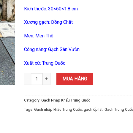
Kích thước: 30×60×1.8 cm
Xương gạch: Đồng Chất
Men: Men Thô
Công năng: Gạch Sân Vườn
Xuất xứ: Trung Quốc
Gạch Giả Đá Bazan Trung Quốc 30x60 (cm) TDTQ-KL03 q
MUA HÀNG
Category:
Gạch Nhập Khẩu Trung Quốc
Tags:
Gạch nhập khẩu Trung Quốc
,
gạch ốp lát
,
Gạch Trung Quố