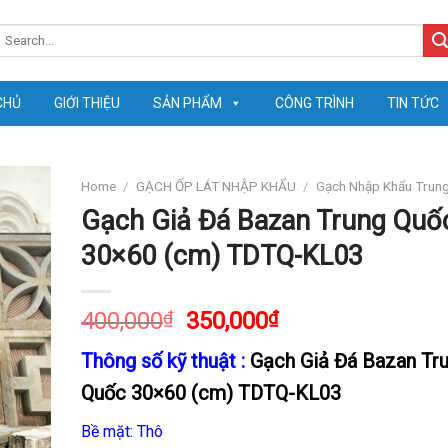
earch
or:
CHỦ
GIỚI THIỆU
SẢN PHẨM
CÔNG TRÌNH
TIN TỨC
Home
/
GẠCH ỐP LÁT NHẬP KHẨU
/
Gạch Nhập Khẩu Trun
Gạch Giả Đá Bazan Trung Quố
30×60 (cm) TDTQ-KL03
400,000
₫
350,000
₫
Thông số kỹ thuật :
Gạch Giả Đá Bazan Tr
Quốc 30×60 (cm) TDTQ-KL03
Bề mặt: Thô