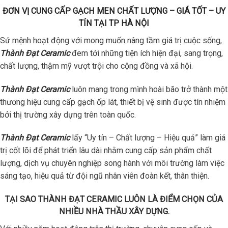
ĐƠN VỊ CUNG CẤP GẠCH MEN CHẤT LƯỢNG – GIÁ TỐT – UY
TÍN TẠI TP HÀ NỘI
Sứ mệnh hoạt động với mong muốn nâng tầm giá trị cuộc sống,
Thành Đạt Ceramic
đem tới những tiện ích hiện đại, sang trọng,
chất lượng, thậm mỹ vượt trội cho cộng đồng và xã hội.
Thành Đạt Ceramic
luôn mang trong mình hoài bão trở thành một
thương hiệu cung cấp gạch ốp lát, thiết bị vệ sinh được tín nhiệm
bởi thị trường xây dựng trên toàn quốc.
Thành Đạt Ceramic
lấy “Uy tín – Chất lượng – Hiệu quả” làm giá
trị cốt lõi để phát triển lâu dài nhằm cung cấp sản phẩm chất
lượng, dịch vụ chuyên nghiệp song hành với môi trường làm việc
sáng tạo, hiệu quả từ đội ngũ nhân viên đoàn kết, thân thiện.
TẠI SAO THÀNH ĐẠT CERAMIC LUÔN LÀ ĐIỂM CHỌN CỦA
NHIỀU NHÀ THẦU XÂY DỰNG.