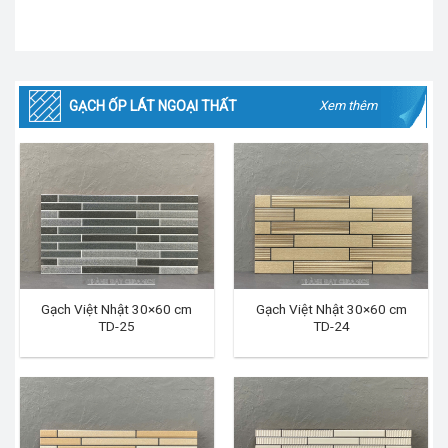
GẠCH ỐP LÁT NGOẠI THẤT
Xem thêm
Gạch Việt Nhật 30×60 cm
Gạch Việt Nhật 30×60 cm
TD-25
TD-24