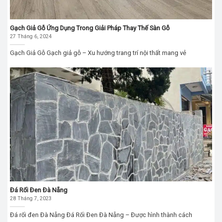
Gạch Giả Gỗ Ứng Dụng Trong Giải Pháp Thay Thế Sàn Gỗ
27 Tháng 6, 2024
Gạch Giả Gỗ Gạch giả gỗ – Xu hướng trang trí nội thất mang vẻ
Đá Rối Đen Đà Nẵng
28 Tháng 7, 2023
Đá rối đen Đà Nẵng Đá Rối Đen Đà Nẵng – Được hình thành cách