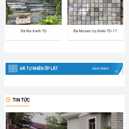
Đá Rìa Xanh TD
Đá Mosaic tự nhiên TD-17
ĐÁ TỰ NHIÊN ỐP LÁT
Xem thêm
TIN TỨC