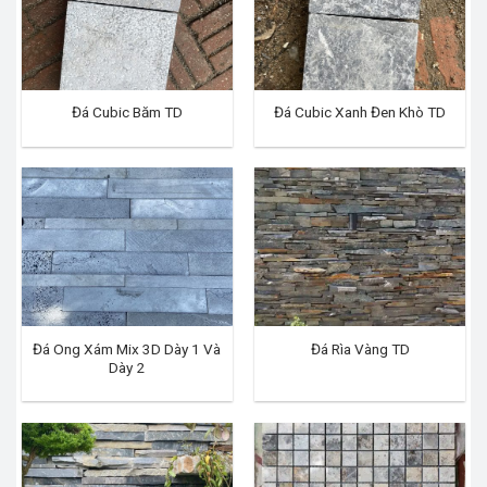
Đá Cubic Băm TD
Đá Cubic Xanh Đen Khò TD
Đá Ong Xám Mix 3D Dày 1 Và
Đá Rìa Vàng TD
Dày 2