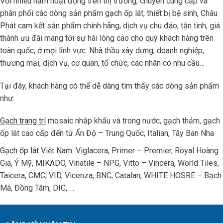
Với nhiều năm hoạt động trên thị trường, chuyên cung cấp và
phân phối các dòng sản phẩm gạch ốp lát, thiết bị bệ sinh, Châu
Phát cam kết sản phẩm chính hãng, dịch vụ chu đáo, tận tình, giá
thành ưu đãi mang tới sự hài lòng cao cho quý khách hàng trên
toàn quốc, ở mọi lĩnh vực: Nhà thầu xây dựng, doanh nghiệp,
thương mại, dịch vụ, cơ quan, tổ chức, các nhân có nhu cầu…
Tại đây, khách hàng có thể dễ dàng tìm thấy các dòng sản phẩm
như:
Gạch trang trí
mosaic nhập khẩu và trong nước, gạch thảm, gạch
ốp lát cao cấp đến từ Ấn Độ – Trung Quốc, Italian, Tây Ban Nha
Gạch ốp lát
Việt Nam: Viglacera, Primer – Premier, Royal Hoàng
Gia, Ý Mỹ, MIKADO, Vinatile – NPG, Vitto – Vincera, World Tiles,
Taicera, CMC, VID, Vicenza, BNC, Catalan, WHITE HOSRE – Bạch
Mã, Đồng Tâm, DIC, …