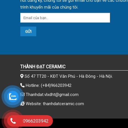
nút đăng ký, chúng tôi sẽ gửi email cho bạn về các chươn
trình khuyến mãi của chúng tôi.
THÀNH ĐẠT CERAMIC
Số 47 TT20 - KĐT Văn Phú - Hà Đông - Hà Nội.
Hotline:
(+84)966203942
Thanhdat.vlxdht@gmail.com
Website: thanhdatceramic.com
0966203942