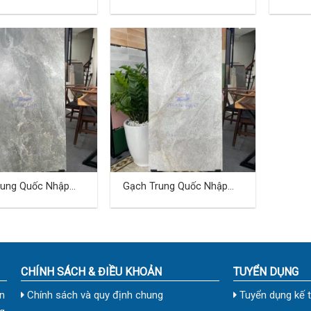
0×120 (cm) TDTQ-
Khẩu 60×120 (cm) TDTQ-
Khẩu 
TVC02
TVC03
rung Quốc Nhập
Gạch Trung Quốc Nhập
0×120 (cm) TDTQ-
Khẩu 60×120 (cm) TDTQ-
TVC06
CHÍNH SÁCH & ĐIỀU KHOẢN
TUYỂN DỤNG
n
Chính sách và quy định chung
Tuyển dụng kế 