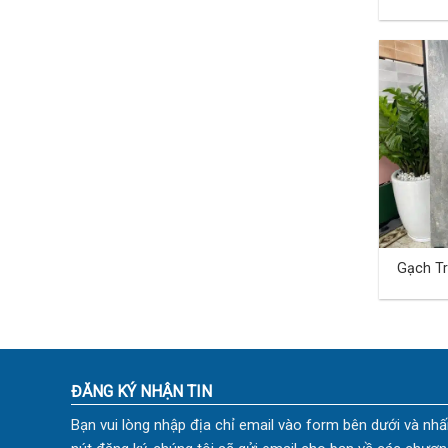
Khẩu 6
TVC01
Gạch T
Khẩu 6
TVC05
ĐĂNG KÝ NHẬN TIN
Bạn vui lòng nhập địa chỉ email vào form bên dưới và nhấ