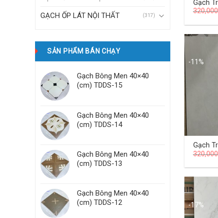
Gạch T
320,000
Khẩu 4
GẠCH ỐP LÁT NỘI THẤT
(317)
HA01
SẢN PHẨM BÁN CHẠY
-11%
Gạch Bông Men 40×40
(cm) TDDS-15
Gạch Bông Men 40×40
(cm) TDDS-14
Gạch T
320,000
Gạch Bông Men 40×40
Khẩu 4
HA05
(cm) TDDS-13
Gạch Bông Men 40×40
(cm) TDDS-12
-17%