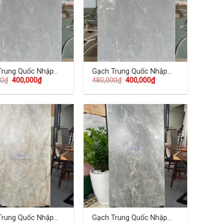
Trung Quốc Nhập
Gạch Trung Quốc Nhập
00
₫
400,000
₫
480,000
₫
400,000
₫
60×120 (cm) TDTQ-
Khẩu 60×120 (cm) TDTQ-
KL04
Trung Quốc Nhập
Gạch Trung Quốc Nhập