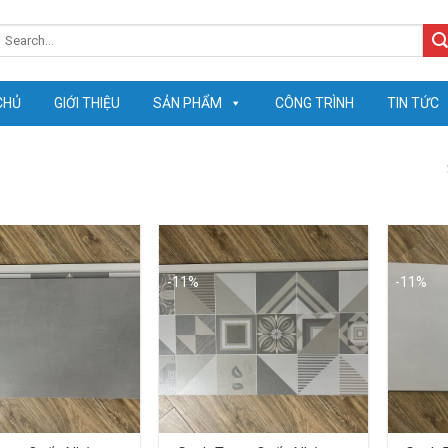
earch
or:
CHỦ
GIỚI THIỆU
SẢN PHẨM
CÔNG TRÌNH
TIN TỨC
-11%
-11%