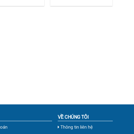
60×120 (cm) TDTQ-
Khẩu 60×120 (cm) TDTQ-
TVC04
VỀ CHÚNG TÔI
toán
Thông tin liên hệ