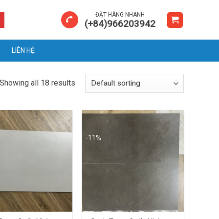
ĐẶT HÀNG NHANH
(+84)966203942
LIÊN HỆ
Showing all 18 results
-11%