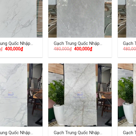
rung Quốc Nhập
Gạch Trung Quốc Nhập
Gạch 
₫
400,000
₫
480,000
₫
400,000
₫
480,0
0×120 (cm) TDTQ-
Khẩu 60×120 (cm) TDTQ-
Khẩu 
KL02
KL03
rung Quốc Nhập
Gạch Trung Quốc Nhập
Gạch 