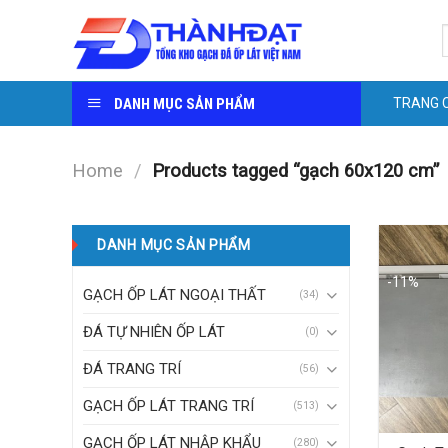
Skip
S
to
f
content
DANH MỤC SẢN PHẨM
TRANG 
Home
/
Products tagged “gạch 60x120 cm”
DANH MỤC SẢN PHẨM
-11%
GẠCH ỐP LÁT NGOẠI THẤT
(34)
ĐÁ TỰ NHIÊN ỐP LÁT
(0)
ĐÁ TRANG TRÍ
(56)
GẠCH ỐP LÁT TRANG TRÍ
(513)
GẠCH ỐP LÁT NHẬP KHẨU
(280)