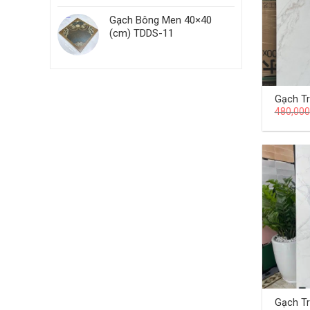
Gạch Bông Men 40×40
(cm) TDDS-11
Gạch T
480,000
Khẩu 6
KL01
Gạch T