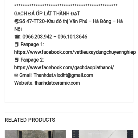
************************************************
GẠCH ĐÁ ỐP LÁT THÀNH ĐẠT
🌏Số 47-TT20-Khu đô thị Văn Phú – Hà Đông – Hà
Nội
☎: 0966.203.942 – 096.101.3646
📕 Fanpage 1:
https://www.facebook.com/vatlieuxaydungchuyennghiep
📕 Fanpage 2:
https://www.facebook.com/gachdaoplathanoi/
✉ Gmail: Thanhdat.vlxdht@gmail.com
Website: thanhdatceramic.com
RELATED PRODUCTS