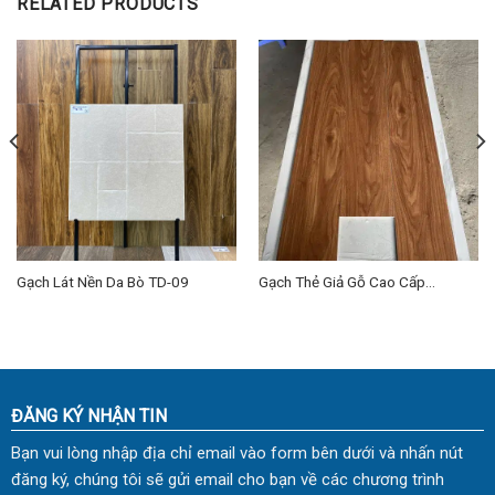
RELATED PRODUCTS
Gạch Lát Nền Da Bò TD-09
Gạch Thẻ Giả Gỗ Cao Cấp
20×120 (cm) TDHN-02
ĐĂNG KÝ NHẬN TIN
Bạn vui lòng nhập địa chỉ email vào form bên dưới và nhấn nút
đăng ký, chúng tôi sẽ gửi email cho bạn về các chương trình