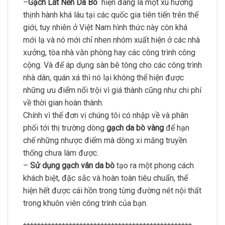
–
Gạch Lát Nền Da Bò
hiện đang là một xu hướng
thịnh hành khá lâu tại các quốc gia tiên tiến trên thế
giới, tuy nhiên ở Việt Nam hình thức này còn khá
mới lạ và nó mới chỉ nhen nhóm xuất hiện ở các nhà
xưởng, tòa nhà văn phòng hay các công trình công
cộng. Và để áp dụng sàn bê tông cho các công trình
nhà dân, quán xá thì nó lại không thể hiện được
những ưu điểm nổi trội vì giá thành cũng như chi phí
về thời gian hoàn thành.
Chính vì thế đơn vị chúng tôi có nhập về và phân
phối tới thị trường dòng
gạch da bò vàng
để hạn
chế những nhược điểm mà dòng xi măng truyền
thống chưa làm được.
–
Sử dụng gạch vân da bò
tạo ra một phong cách
khách biệt, đặc sắc và hoàn toàn tiêu chuẩn, thể
hiện hết được cái hồn trong từng đường nét nội thất
trong khuôn viên công trình của bạn.