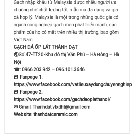
Gạch nhập khẩu từ Malaysia được nhiều người ưa
chuộng nhờ chất lượng tốt, mẫu mã đa dạng và giá
cả hợp lý. Malaysia là một trong những quốc gia có
ngành công nghiệp gạch men phát triển mạnh, sản
phẩm của họ có mặt trên nhiều thị trường, bao gồm
Việt Nam.
GẠCH ĐÁ ỐP LÁT THÀNH ĐẠT
🌏Số 47-TT20-Khu đô thị Văn Phú – Hà Đông – Hà
Nội
☎: 0966.203.942 – 096.101.3646
📕 Fanpage 1:
https://www.facebook.com/vatlieuxaydungchuyennghiep
📕 Fanpage 2:
https://www.facebook.com/gachdaoplathanoi/
✉ Gmail: Thanhdat.vlxdht@gmail.com
Website: thanhdatceramic.com