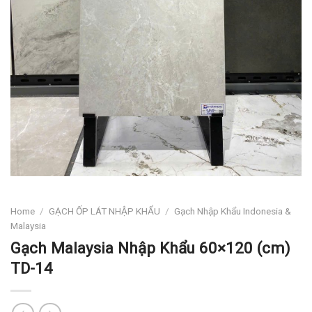
Home
/
GẠCH ỐP LÁT NHẬP KHẨU
/
Gạch Nhập Khẩu Indonesia &
Malaysia
Gạch Malaysia Nhập Khẩu 60×120 (cm)
TD-14