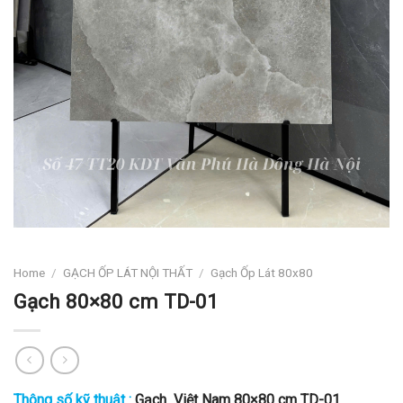
Home
/
GẠCH ỐP LÁT NỘI THẤT
/
Gạch Ốp Lát 80x80
Gạch 80×80 cm TD-01
Thông số kỹ thuật :
Gạch
Việt Nam 80×80 cm TD-01