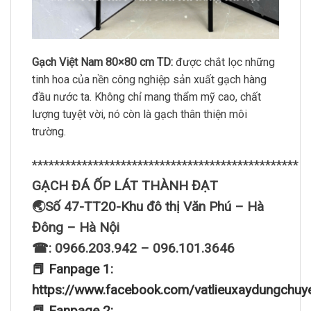
Gạch Việt Nam 80×80 cm TD:
được chắt lọc những
tinh hoa của nền công nghiệp sản xuất gạch hàng
đầu nước ta. Không chỉ mang thẩm mỹ cao, chất
lượng tuyệt vời, nó còn là gạch thân thiện môi
trường.
************************************************
GẠCH ĐÁ ỐP LÁT THÀNH ĐẠT
🌏Số 47-TT20-Khu đô thị Văn Phú – Hà
Đông – Hà Nội
☎: 0966.203.942 – 096.101.3646
📕 Fanpage 1:
https://www.facebook.com/vatlieuxaydungchuy
📕 Fanpage 2: