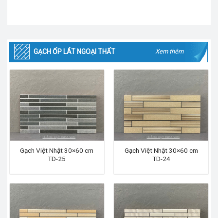
GẠCH ỐP LÁT NGOẠI THẤT
Xem thêm
Gạch Việt Nhật 30×60 cm
Gạch Việt Nhật 30×60 cm
TD-25
TD-24