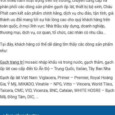
Với nhiều năm hoạt động trên thị trường, chuyên cung cấp và
phân phối các dòng sản phẩm gạch ốp lát, thiết bị bệ sinh, Châu
Phát cam kết sản phẩm chính hãng, dịch vụ chu đáo, tận tình, giá
thành ưu đãi mang tới sự hài lòng cao cho quý khách hàng trên
toàn quốc, ở mọi lĩnh vực: Nhà thầu xây dựng, doanh nghiệp,
thương mại, dịch vụ, cơ quan, tổ chức, các nhân có nhu cầu…
Tại đây, khách hàng có thể dễ dàng tìm thấy các dòng sản phẩm
như:
Gạch trang trí
mosaic nhập khẩu và trong nước, gạch thảm, gạch
ốp lát cao cấp đến từ Ấn Độ – Trung Quốc, Italian, Tây Ban Nha
Gạch ốp lát
Việt Nam: Viglacera, Primer – Premier, Royal Hoàng
Gia, Ý Mỹ, MIKADO, Vinatile – NPG, Vitto – Vincera, World Tiles,
Taicera, CMC, VID, Vicenza, BNC, Catalan, WHITE HOSRE – Bạch
Mã, Đồng Tâm, DIC, …