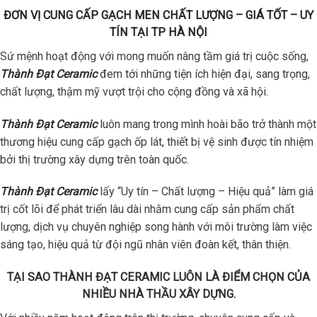
ĐƠN VỊ CUNG CẤP GẠCH MEN CHẤT LƯỢNG – GIÁ TỐT – UY
TÍN TẠI TP HÀ NỘI
Sứ mệnh hoạt động với mong muốn nâng tầm giá trị cuộc sống,
Thành Đạt Ceramic
đem tới những tiện ích hiện đại, sang trọng,
chất lượng, thậm mỹ vượt trội cho cộng đồng và xã hội.
Thành Đạt Ceramic
luôn mang trong mình hoài bão trở thành một
thương hiệu cung cấp gạch ốp lát, thiết bị vệ sinh được tín nhiệm
bởi thị trường xây dựng trên toàn quốc.
Thành Đạt Ceramic
lấy “Uy tín – Chất lượng – Hiệu quả” làm giá
trị cốt lõi để phát triển lâu dài nhằm cung cấp sản phẩm chất
lượng, dịch vụ chuyên nghiệp song hành với môi trường làm việc
sáng tạo, hiệu quả từ đội ngũ nhân viên đoàn kết, thân thiện.
TẠI SAO THÀNH ĐẠT CERAMIC LUÔN LÀ ĐIỂM CHỌN CỦA
NHIỀU NHÀ THẦU XÂY DỰNG.