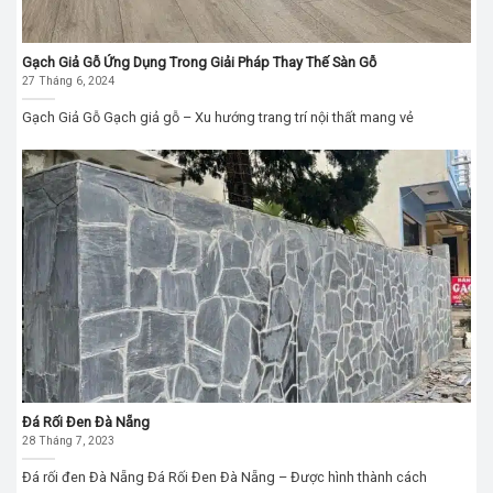
Gạch Giả Gỗ Ứng Dụng Trong Giải Pháp Thay Thế Sàn Gỗ
27 Tháng 6, 2024
Gạch Giả Gỗ Gạch giả gỗ – Xu hướng trang trí nội thất mang vẻ
Đá Rối Đen Đà Nẵng
28 Tháng 7, 2023
Đá rối đen Đà Nẵng Đá Rối Đen Đà Nẵng – Được hình thành cách