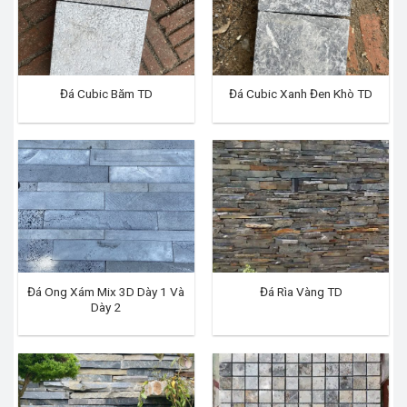
Đá Cubic Băm TD
Đá Cubic Xanh Đen Khò TD
Đá Ong Xám Mix 3D Dày 1 Và
Đá Rìa Vàng TD
Dày 2