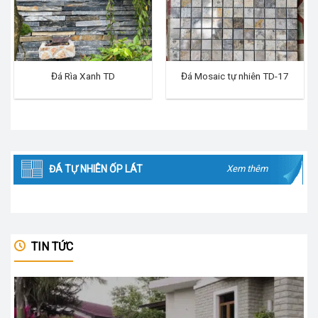
Đá Rìa Xanh TD
Đá Mosaic tự nhiên TD-17
ĐÁ TỰ NHIÊN ỐP LÁT
Xem thêm
TIN TỨC