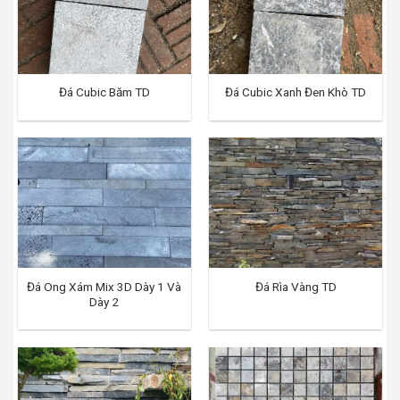
Đá Cubic Băm TD
Đá Cubic Xanh Đen Khò TD
Đá Ong Xám Mix 3D Dày 1 Và
Đá Rìa Vàng TD
Dày 2