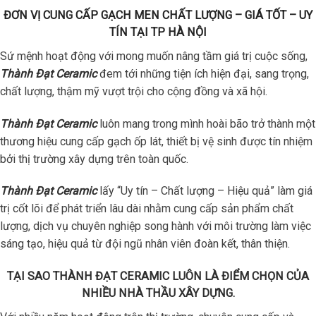
ĐƠN VỊ CUNG CẤP GẠCH MEN CHẤT LƯỢNG – GIÁ TỐT – UY
TÍN TẠI TP HÀ NỘI
Sứ mệnh hoạt động với mong muốn nâng tầm giá trị cuộc sống,
Thành Đạt Ceramic
đem tới những tiện ích hiện đại, sang trọng,
chất lượng, thậm mỹ vượt trội cho cộng đồng và xã hội.
Thành Đạt Ceramic
luôn mang trong mình hoài bão trở thành một
thương hiệu cung cấp gạch ốp lát, thiết bị vệ sinh được tín nhiệm
bởi thị trường xây dựng trên toàn quốc.
Thành Đạt Ceramic
lấy “Uy tín – Chất lượng – Hiệu quả” làm giá
trị cốt lõi để phát triển lâu dài nhằm cung cấp sản phẩm chất
lượng, dịch vụ chuyên nghiệp song hành với môi trường làm việc
sáng tạo, hiệu quả từ đội ngũ nhân viên đoàn kết, thân thiện.
TẠI SAO THÀNH ĐẠT CERAMIC LUÔN LÀ ĐIỂM CHỌN CỦA
NHIỀU NHÀ THẦU XÂY DỰNG.