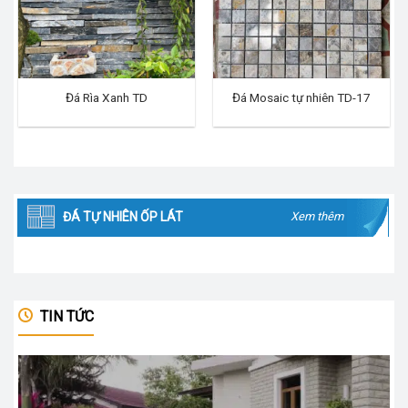
Đá Rìa Xanh TD
Đá Mosaic tự nhiên TD-17
ĐÁ TỰ NHIÊN ỐP LÁT
Xem thêm
TIN TỨC