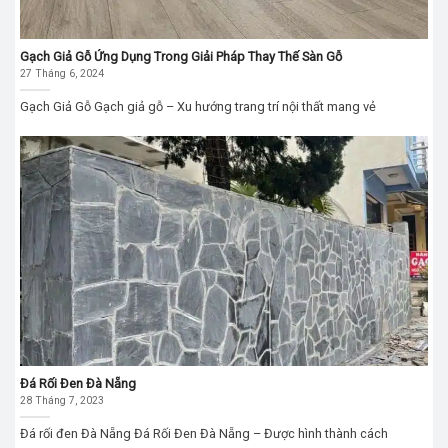
Gạch Giả Gỗ Ứng Dụng Trong Giải Pháp Thay Thế Sàn Gỗ
27 Tháng 6, 2024
Gạch Giả Gỗ Gạch giả gỗ – Xu hướng trang trí nội thất mang vẻ
Đá Rối Đen Đà Nẵng
28 Tháng 7, 2023
Đá rối đen Đà Nẵng Đá Rối Đen Đà Nẵng – Được hình thành cách