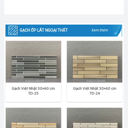
GẠCH ỐP LÁT NGOẠI THẤT
Xem thêm
Gạch Việt Nhật 30×60 cm
Gạch Việt Nhật 30×60 cm
TD-25
TD-24