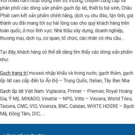
Với nhiều năm hoạt động trên thị trường, chuyên cung cấp và
phân phối các dòng sản phẩm gạch ốp lát, thiết bị bệ sinh, Châu
Phát cam kết sản phẩm chính hãng, dịch vụ chu đáo, tận tình, giá
thành ưu đãi mang tới sự hài lòng cao cho quý khách hàng trên
toàn quốc, ở mọi lĩnh vực: Nhà thầu xây dựng, doanh nghiệp,
thương mại, dịch vụ, cơ quan, tổ chức, các nhân có nhu cầu…
Tại đây, khách hàng có thể dễ dàng tìm thấy các dòng sản phẩm
như:
Gạch trang trí
mosaic nhập khẩu và trong nước, gạch thảm, gạch
ốp lát cao cấp đến từ Ấn Độ – Trung Quốc, Italian, Tây Ban Nha
Gạch ốp lát
Việt Nam: Viglacera, Primer – Premier, Royal Hoàng
Gia, Ý Mỹ, MIKADO, Vinatile – NPG, Vitto – Vincera, World Tiles,
Taicera, CMC, VID, Vicenza, BNC, Catalan, WHITE HOSRE – Bạch
Mã, Đồng Tâm, DIC, …