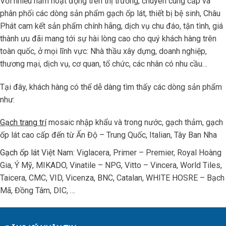
Với nhiều năm hoạt động trên thị trường, chuyên cung cấp và
phân phối các dòng sản phẩm gạch ốp lát, thiết bị bệ sinh, Châu
Phát cam kết sản phẩm chính hãng, dịch vụ chu đáo, tận tình, giá
thành ưu đãi mang tới sự hài lòng cao cho quý khách hàng trên
toàn quốc, ở mọi lĩnh vực: Nhà thầu xây dựng, doanh nghiệp,
thương mại, dịch vụ, cơ quan, tổ chức, các nhân có nhu cầu…
Tại đây, khách hàng có thể dễ dàng tìm thấy các dòng sản phẩm
như:
Gạch trang trí
mosaic nhập khẩu và trong nước, gạch thảm, gạch
ốp lát cao cấp đến từ Ấn Độ – Trung Quốc, Italian, Tây Ban Nha
Gạch ốp lát
Việt Nam: Viglacera, Primer – Premier, Royal Hoàng
Gia, Ý Mỹ, MIKADO, Vinatile – NPG, Vitto – Vincera, World Tiles,
Taicera, CMC, VID, Vicenza, BNC, Catalan, WHITE HOSRE – Bạch
Mã, Đồng Tâm, DIC, …