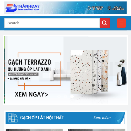
Skip
to
content
Search
for:
GẠCH ỐP LÁT NỘI THẤT
Xem thêm