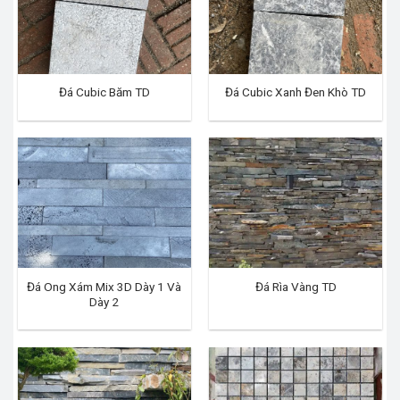
Đá Cubic Băm TD
Đá Cubic Xanh Đen Khò TD
Đá Ong Xám Mix 3D Dày 1 Và
Đá Rìa Vàng TD
Dày 2