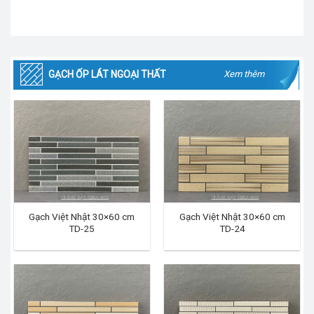
GẠCH ỐP LÁT NGOẠI THẤT
Xem thêm
Gạch Việt Nhật 30×60 cm
Gạch Việt Nhật 30×60 cm
TD-25
TD-24