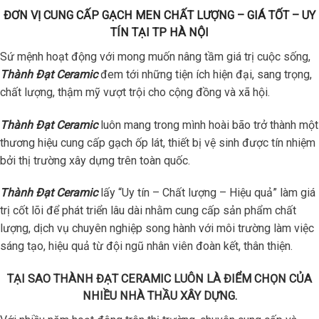
ĐƠN VỊ CUNG CẤP GẠCH MEN CHẤT LƯỢNG – GIÁ TỐT – UY
TÍN TẠI TP HÀ NỘI
Sứ mệnh hoạt động với mong muốn nâng tầm giá trị cuộc sống,
Thành Đạt Ceramic
đem tới những tiện ích hiện đại, sang trọng,
chất lượng, thậm mỹ vượt trội cho cộng đồng và xã hội.
Thành Đạt Ceramic
luôn mang trong mình hoài bão trở thành một
thương hiệu cung cấp gạch ốp lát, thiết bị vệ sinh được tín nhiệm
bởi thị trường xây dựng trên toàn quốc.
Thành Đạt Ceramic
lấy “Uy tín – Chất lượng – Hiệu quả” làm giá
trị cốt lõi để phát triển lâu dài nhằm cung cấp sản phẩm chất
lượng, dịch vụ chuyên nghiệp song hành với môi trường làm việc
sáng tạo, hiệu quả từ đội ngũ nhân viên đoàn kết, thân thiện.
TẠI SAO THÀNH ĐẠT CERAMIC LUÔN LÀ ĐIỂM CHỌN CỦA
NHIỀU NHÀ THẦU XÂY DỰNG.