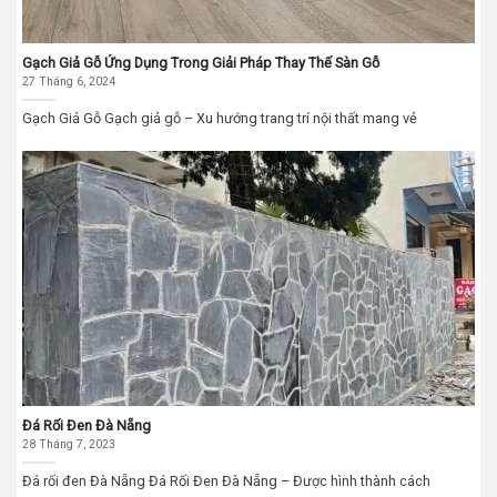
Gạch Giả Gỗ Ứng Dụng Trong Giải Pháp Thay Thế Sàn Gỗ
27 Tháng 6, 2024
Gạch Giả Gỗ Gạch giả gỗ – Xu hướng trang trí nội thất mang vẻ
Đá Rối Đen Đà Nẵng
28 Tháng 7, 2023
Đá rối đen Đà Nẵng Đá Rối Đen Đà Nẵng – Được hình thành cách