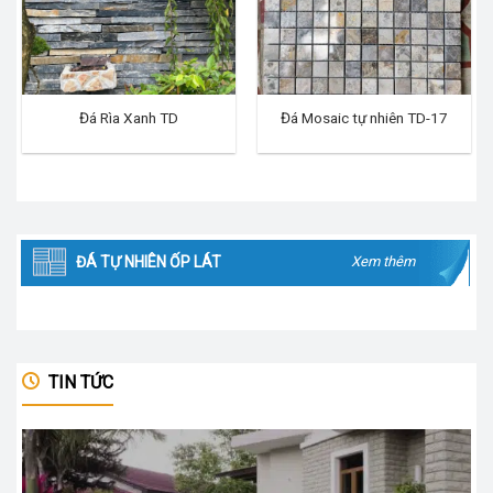
Đá Rìa Xanh TD
Đá Mosaic tự nhiên TD-17
ĐÁ TỰ NHIÊN ỐP LÁT
Xem thêm
TIN TỨC