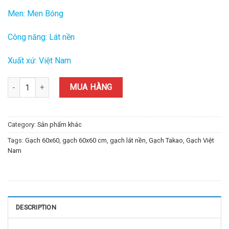
Men: Men Bóng
Công năng: Lát nền
Xuất xứ: Việt Nam
Gạch Takao Việt Nam 60x60 cm TD-04 quantity
MUA HÀNG
Category:
Sản phẩm khác
Tags:
Gạch 60x60
,
gạch 60x60 cm
,
gạch lát nền
,
Gạch Takao
,
Gạch Việt
Nam
DESCRIPTION