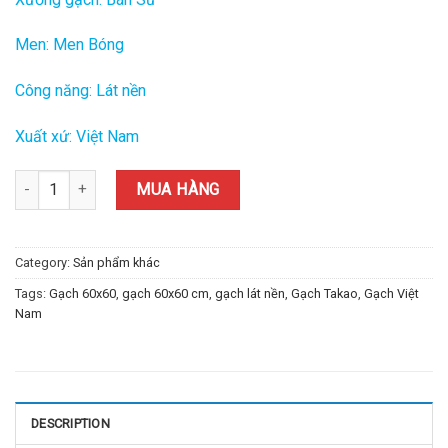
Men: Men Bóng
Công năng: Lát nền
Xuất xứ: Việt Nam
Gạch Takao Việt Nam 80x80 cm TD-04 quantity
MUA HÀNG
Category:
Sản phẩm khác
Tags:
Gạch 60x60
,
gạch 60x60 cm
,
gạch lát nền
,
Gạch Takao
,
Gạch Việt
Nam
DESCRIPTION