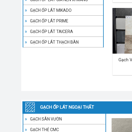
GẠCH ỐP LÁT MIKADO
GẠCH ỐP LÁT PRIME
GẠCH ỐP LÁT TAICERA
GẠCH ỐP LÁT THẠCH BÀN
Gạch V
GẠCH ỐP LÁT NGOẠI THẤT
GẠCH SÂN VƯỜN
GẠCH THẺ CMC