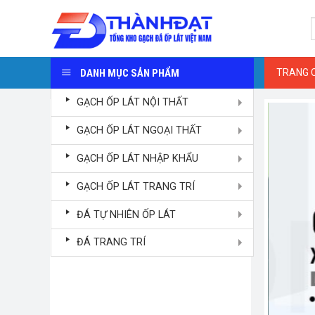
Skip
S
to
f
content
DANH MỤC SẢN PHẨM
TRANG 
GẠCH ỐP LÁT NỘI THẤT
GẠCH ỐP LÁT NGOẠI THẤT
GẠCH ỐP LÁT NHẬP KHẨU
GẠCH ỐP LÁT TRANG TRÍ
ĐÁ TỰ NHIÊN ỐP LÁT
ĐÁ TRANG TRÍ