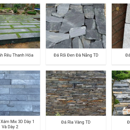
nh Rêu Thanh Hóa
Đá Rối Đen Đà Nẵng TD
Đá
 Xám Mix 3D Dày 1
Đá Rìa Vàng TD
Đ
Và Dày 2