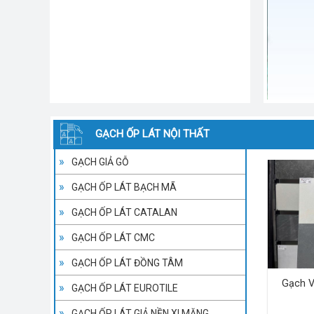
GẠCH ỐP LÁT NỘI THẤT
GẠCH GIẢ GỖ
GẠCH ỐP LÁT BẠCH MÃ
GẠCH ỐP LÁT CATALAN
GẠCH ỐP LÁT CMC
GẠCH ỐP LÁT ĐỒNG TÂM
Gạch V
GẠCH ỐP LÁT EUROTILE
GẠCH ỐP LÁT GIẢ NỀN XI MĂNG