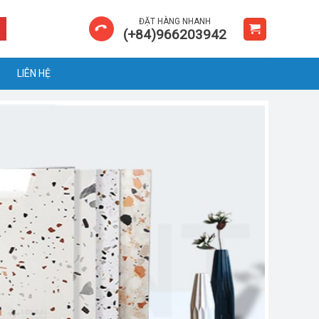
ĐẶT HÀNG NHANH
(+84)966203942
LIÊN HỆ