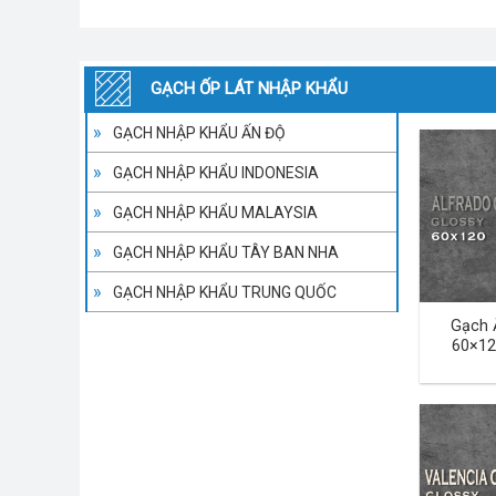
GẠCH ỐP LÁT NHẬP KHẨU
GẠCH NHẬP KHẨU ẤN ĐỘ
GẠCH NHẬP KHẨU INDONESIA
GẠCH NHẬP KHẨU MALAYSIA
GẠCH NHẬP KHẨU TÂY BAN NHA
GẠCH NHẬP KHẨU TRUNG QUỐC
Gạch 
60×12