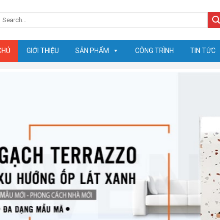
earch
or:
CHỦ
GIỚI THIỆU
SẢN PHẨM
CÔNG TRÌNH
TIN TỨC