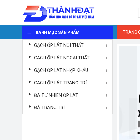
Skip
S
to
f
content
DANH MỤC SẢN PHẨM
TRANG 
GẠCH ỐP LÁT NỘI THẤT
GẠCH ỐP LÁT NGOẠI THẤT
GẠCH ỐP LÁT NHẬP KHẨU
GẠCH ỐP LÁT TRANG TRÍ
ĐÁ TỰ NHIÊN ỐP LÁT
ĐÁ TRANG TRÍ