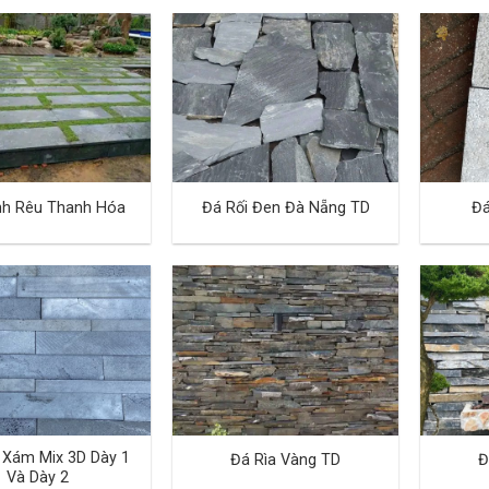
nh Rêu Thanh Hóa
Đá Rối Đen Đà Nẵng TD
Đá
 Xám Mix 3D Dày 1
Đá Rìa Vàng TD
Đ
Và Dày 2