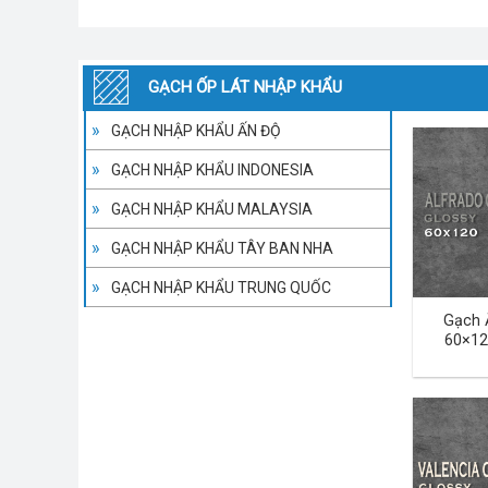
GẠCH ỐP LÁT NHẬP KHẨU
GẠCH NHẬP KHẨU ẤN ĐỘ
GẠCH NHẬP KHẨU INDONESIA
GẠCH NHẬP KHẨU MALAYSIA
GẠCH NHẬP KHẨU TÂY BAN NHA
GẠCH NHẬP KHẨU TRUNG QUỐC
Gạch 
60×12