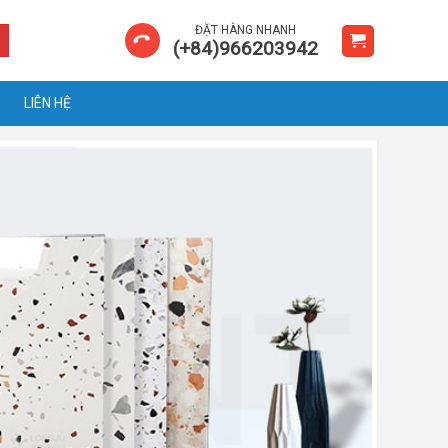
ĐẶT HÀNG NHANH
(+84)966203942
LIÊN HỆ