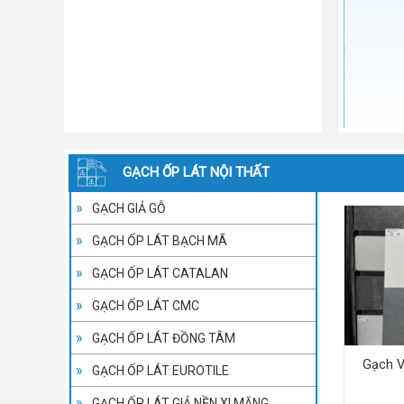
GẠCH ỐP LÁT NỘI THẤT
GẠCH GIẢ GỖ
GẠCH ỐP LÁT BẠCH MÃ
GẠCH ỐP LÁT CATALAN
GẠCH ỐP LÁT CMC
GẠCH ỐP LÁT ĐỒNG TÂM
Gạch V
GẠCH ỐP LÁT EUROTILE
GẠCH ỐP LÁT GIẢ NỀN XI MĂNG