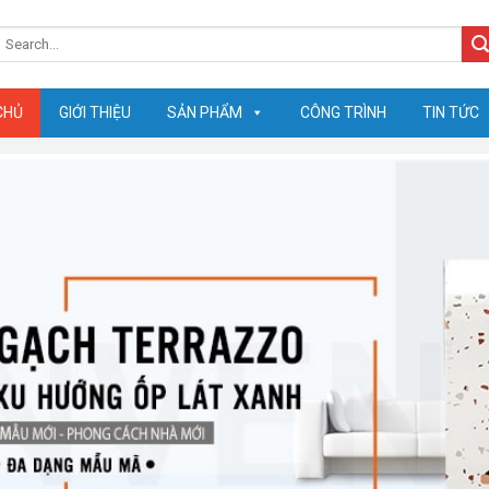
earch
or:
CHỦ
GIỚI THIỆU
SẢN PHẨM
CÔNG TRÌNH
TIN TỨC