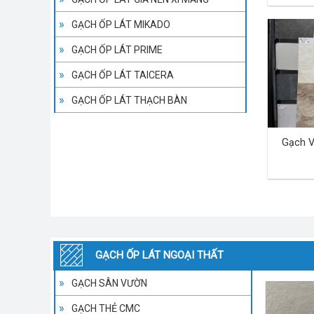
GẠCH ỐP LÁT MIKADO
GẠCH ỐP LÁT PRIME
GẠCH ỐP LÁT TAICERA
GẠCH ỐP LÁT THẠCH BÀN
Gạch V
GẠCH ỐP LÁT NGOẠI THẤT
GẠCH SÂN VƯỜN
GẠCH THẺ CMC